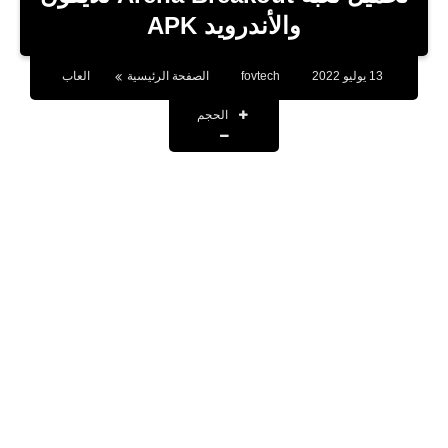
بلوجر
والأندرويد APK
اخبار
13 يوليو 2022
fovtech
الصفحة الرئيسية
العاب
العاب
الحجم
برامج كمبيوتر
مقالات
تطبيقات
الذكاء الاصطناعي
اخبار الخليج
تكنولوجيا