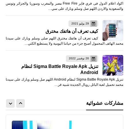
اكواد اعلام الدول فى فري فاير Free Fire مصر والمغرب وسوريا والجزائر وتونس
والسعودية والاردن اللهم صل وسلم وبارك على سي…
29 يوليو 2021
كيف تعرف أن هاتفك مخترق
كيف تعرف أن هاتفك مخترق اللهم صلى وسلم وبارك على سيدنا
محمد الهاتف المحمول أصبح جزء من حياتنا اليومية ولا يستطيع الكثي…
26 نوفمبر 2022
تنزيل Sigma Battle Royale Apk لنظام
Android
تنزيل Sigma Battle Royale Apk لنظام Android اللهم صل وسلم وبارك على سيدنا
محمد تحميل لعبة الباتل رويال الجديدة شبيه فر…
مشاركات عشوائية