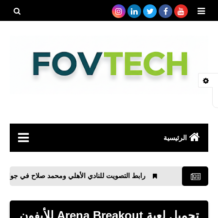
بحث هذه
المدونة
الإلكتروني
الرئيسية
صحة
رابط التصويت للنادي الأهلي ومحمد صلاح في جوائز جلوب سوكر 
رياضة
مواقع
تحميل لعبة Arena Breakout للأيفون