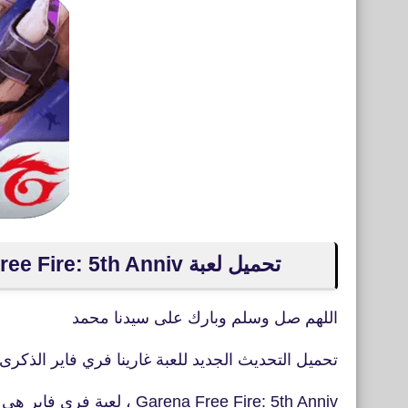
تحميل لعبة Garena Free Fire: 5th Anniv للأيفون والأندرويد التحديث الجديد
اللهم صل وسلم وبارك على سيدنا محمد
تحميل التحديث الجديد للعبة غارينا فري فاير الذكر
Garena Free Fire: 5th Anniv ، لعبة فري فاير هى المنافس للعبة ببجي موبايل