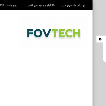
مولد أسماء فري فاير
30 أداة مجانية عبر الإنترنت
دمج ملفات PDF