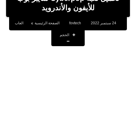
بلوجر
للأيفون والأندرويد
اخبار
24 سبتمبر 2022
fovtech
الصفحة الرئيسية
العاب
العاب
الحجم
برامج كمبيوتر
مقالات
تطبيقات
الذكاء الاصطناعي
اخبار الخليج
تكنولوجيا