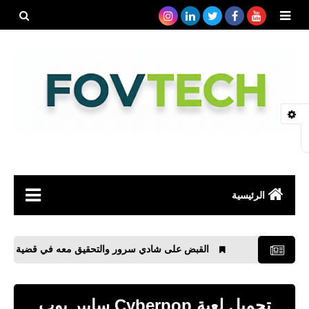
بحث هذه
المدونة
الإلكتروني
الرئيسية
صحة
القبض على شادي سرور والتحقيق معه في قضية الصفافير
رياضة
مواقع
تحميل لعبة Cyberpop سايبر بوب