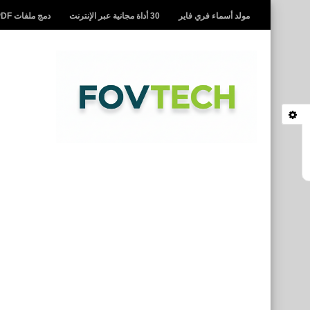
مولد أسماء فري فاير
30 أداة مجانية عبر الإنترنت
دمج ملفات PDF