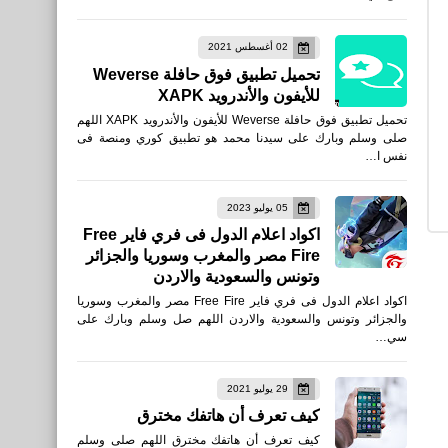
العاب
02 أغسطس 2021
تنزيل لعبة Paint Brawl :
تحميل تطبيق فوق حافلة Weverse
Color of War APK للأندرويد
للأيفون والأندرويد XAPK
تحميل تطبيق فوق حافلة Weverse للأيفون والأندرويد XAPK اللهم
صلى وسلم وبارك على سيدنا محمد هو تطبيق كوري ومنصة فى
نفس ا…
05 يوليو 2023
العاب
اكواد اعلام الدول فى فري فاير Free
Fire مصر والمغرب وسوريا والجزائر
تنزيل لعبة Grand Outlaws
وتونس والسعودية والاردن
APK للأندرويد
اكواد اعلام الدول فى فري فاير Free Fire مصر والمغرب وسوريا
والجزائر وتونس والسعودية والاردن اللهم صل وسلم وبارك على
سي…
29 يوليو 2021
كيف تعرف أن هاتفك مخترق
العاب
كيف تعرف أن هاتفك مخترق اللهم صلى وسلم