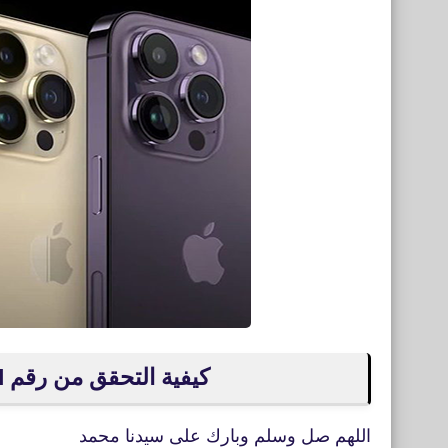
كيفية التحقق من رقم IMEI الخاص بك فى هواتف الآيفون
اللهم صل وسلم وبارك على سيدنا محمد