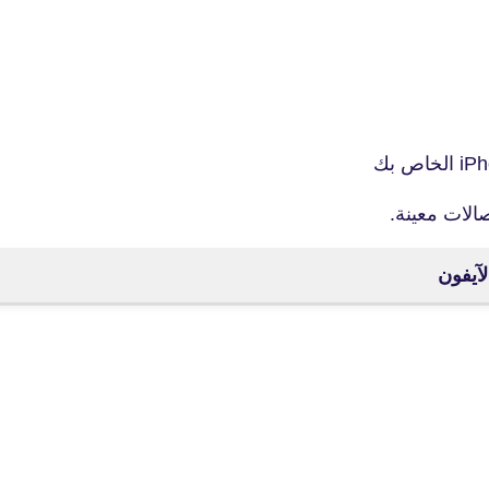
fovtech
14 أبريل 2025
الات معينة.
fovtech
21 أبريل 2025