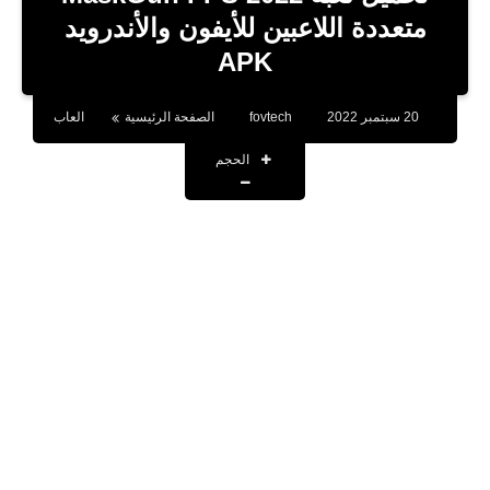
بلوجر
متعددة اللاعبين للأيفون والأندرويد
APK
اخبار
العاب
20 سبتمبر 2022
fovtech
الصفحة الرئيسية
العاب
برامج كمبيوتر
الحجم
مقالات
تطبيقات
الذكاء الاصطناعي
اخبار الخليج
تكنولوجيا