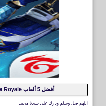
أفضل 5 ألعاب Battle Royale بديلة لعبة Garena Free Fire
اللهم صل وسلم وبارك على سيدنا محمد