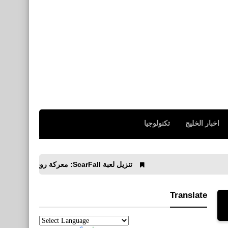
اخبار الخليج
تكنولوجيا
تنزيل لعبة ScarFall: معركة رويال للأيفون والأندرويد APK رابط مباشر
Translate