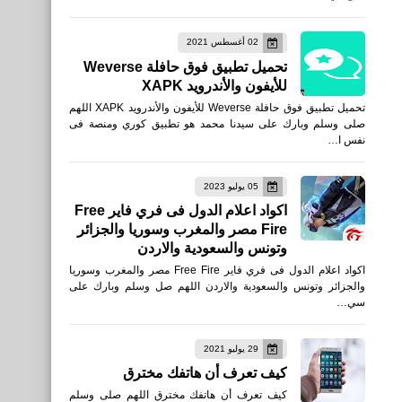
رابط الاستعلام عن منحه
02 أغسطس 2021
العمالة غير المنتظمة من خلال
تحميل تطبيق فوق حافلة Weverse
موقع وزارة القوى العاملة
للأيفون والأندرويد XAPK
تحميل تطبيق فوق حافلة Weverse للأيفون والأندرويد XAPK اللهم
صلى وسلم وبارك على سيدنا محمد هو تطبيق كوري ومنصة فى
نفس ا…
05 يوليو 2023
اخبار
اكواد اعلام الدول فى فري فاير Free
Fire مصر والمغرب وسوريا والجزائر
جوجل تحتفل بالذكرى 71 لميلاد
وتونس والسعودية والاردن
أحمد زكى Ahmed Zaki
اكواد اعلام الدول فى فري فاير Free Fire مصر والمغرب وسوريا
والجزائر وتونس والسعودية والاردن اللهم صل وسلم وبارك على
سي…
29 يوليو 2021
نطبيقات
كيف تعرف أن هاتفك مخترق
تحميل تطبيق كلنا أمن بلاغات
كيف تعرف أن هاتفك مخترق اللهم صلى وسلم