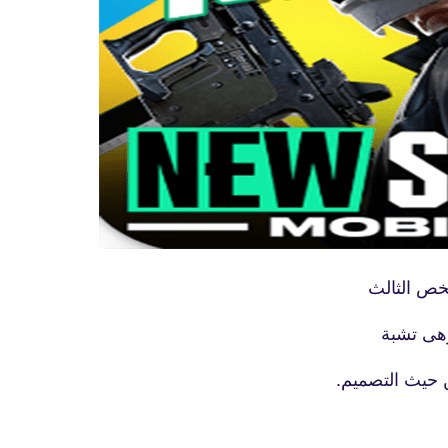
fovtech
15 نوفمبر 2020
خص الثالث
fovtech
وهى تشبة
20 نوفمبر 2020
 حيث التصميم.