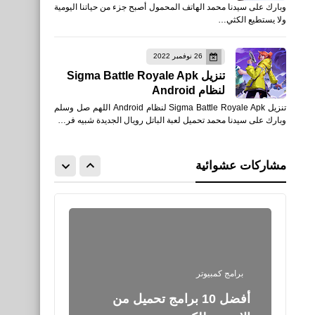
وبارك على سيدنا محمد الهاتف المحمول أصبح جزء من حياتنا اليومية
التحرش وجرائم المعلومات
ولا يستطيع الكثي…
للأيفون والأندرويد APK
26 نوفمبر 2022
تنزيل Sigma Battle Royale Apk
لنظام Android
تنزيل Sigma Battle Royale Apk لنظام Android اللهم صل وسلم
وبارك على سيدنا محمد تحميل لعبة الباتل رويال الجديدة شبيه فر…
العاب
تحميل Critical Strike CS
مشاركات عشوائية
للأندرويد أحدث أصدار APK
برامج كمبيوتر
أفضل 10 برامج تحميل من