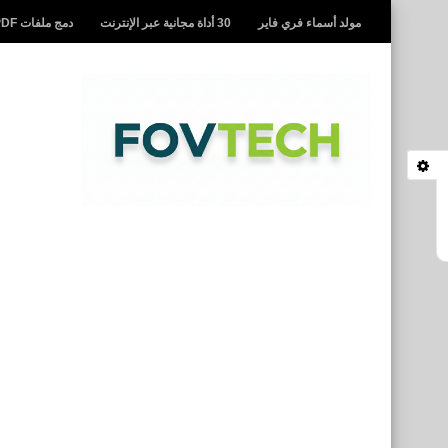
مولد أسماء فري فاير
30 أداة مجانية عبر الإنترنت
دمج ملفات PDF