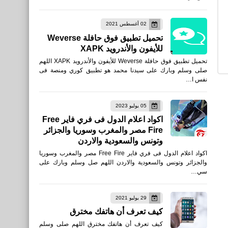
مقالات
02 أغسطس 2021
اختصارات لوحة المفاتيح على
تحميل تطبيق فوق حافلة Weverse
يوتيوب YouTube
للأيفون والأندرويد XAPK
تحميل تطبيق فوق حافلة Weverse للأيفون والأندرويد XAPK اللهم
صلى وسلم وبارك على سيدنا محمد هو تطبيق كوري ومنصة فى
نفس ا…
بلوجر
05 يوليو 2023
كيفية اضافة صندوق كود
اكواد اعلام الدول فى فري فاير Free
Fire مصر والمغرب وسوريا والجزائر
HTML في مدونة بلوجر
وتونس والسعودية والاردن
بطريقة احترافية
اكواد اعلام الدول فى فري فاير Free Fire مصر والمغرب وسوريا
والجزائر وتونس والسعودية والاردن اللهم صل وسلم وبارك على
سي…
29 يوليو 2021
اخبار
كيف تعرف أن هاتفك مخترق
ترتيب الدوري الإنجليزي بعد
كيف تعرف أن هاتفك مخترق اللهم صلى وسلم