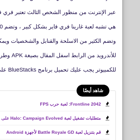
عبر الإنترنت من منظور الشخص الثالث تعتبر فري فا
هي تشبه لعبة غارينا فري فاير بشكل كبير ، وتضم 50 لاعب عبر الإنترنت
وتضم الكثير من الاسلحة والقنابل والشخصيات ويمكن
للأندرويد من الرابط اسفل المقال بصيغة APK وطريقة تحميل اللعبة
للكمبيوتر يجب عليك تحميل برنامج BlueStacks على جهازك الخاص.
شاهد أيضًا
Frontline 2042: لعبة حرب FPS
متطلبات تشغيل لعبة Halo: Campaign Evolved على الكمبيوتر الشخصي
قم بتنزيل لعبة Battle Royale GD لأجهزة Android