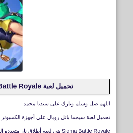
تحميل لعبة Sigma Battle Royale للكمبيوتر على BlueStacks
اللهم صل وسلم وبارك على سيدنا محمد
تحميل لعبة سيجما باتل رويال على أجهزة الكمبيوتر 
Sigma Battle Royale هي لعبة أطلاق نار متعددة اللاعبين