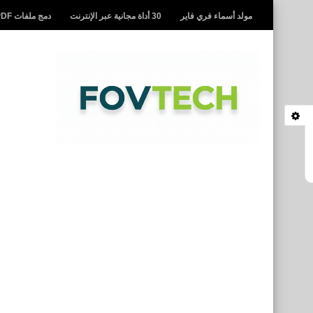
مولد أسماء فري فاير
30 أداة مجانية عبر الإنترنت
دمج ملفات PDF