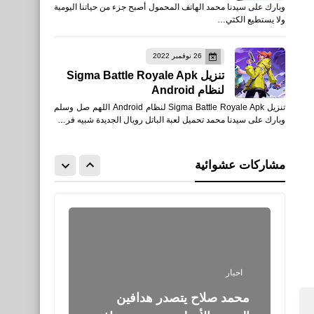
وبارك على سيدنا محمد الهاتف المحمول أصبح جزء من حياتنا اليومية
فوز مانشستر سيتي على مان
ولا يستطيع الكثي…
يونايتد
26 نوفمبر 2022
تنزيل Sigma Battle Royale Apk
لنظام Android
تنزيل Sigma Battle Royale Apk لنظام Android اللهم صل وسلم
وبارك على سيدنا محمد تحميل لعبة الباتل رويال الجديدة شبيه فر…
مقالات
100 فكرة موقع للعمل على
مشاركات عشوائية
الانترنت
اخبار
محمد صلاح يتصدر هدافين