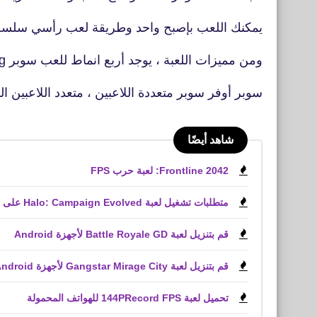
يمكنك اللعب بإصبح واحد وطريقة لعب رأسي سلسه
ومن مميزات اللعبة ، يوجد أربع انماط للعب سوبر Slog سوبر تشيس
سوبر أوفر سوبر متعددة اللاعبين ، متعدد اللاعبين ال
شاهد أيضًا
Frontline 2042: لعبة حرب FPS
متطلبات تشغيل لعبة Halo: Campaign Evolved على الكمبيوتر الشخصي
قم بتنزيل لعبة Battle Royale GD لأجهزة Android
قم بتنزيل لعبة Gangstar Mirage City لأجهزة Android و iPhone (APK)
تحميل لعبة 144PRecord FPS للهواتف المحمولة