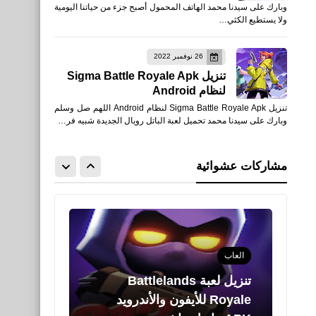
وبارك على سيدنا محمد الهاتف المحمول أصبح جزء من حياتنا اليومية
FPS Shooter للأندرويد APK
ولا يستطيع الكثي…
رابط مباشر
26 نوفمبر 2022
تنزيل Sigma Battle Royale Apk
لنظام Android
تنزيل Sigma Battle Royale Apk لنظام Android اللهم صل وسلم
العاب
وبارك على سيدنا محمد تحميل لعبة الباتل رويال الجديدة شبيه فر…
تنزيل لعبة ScarFall: معركة
رويال للأيفون والأندرويد APK
مشاركات عشوائية
رابط مباشر
العاب
تنزيل لعبة Battlelands
Royale‏ للأيفون والأندرويد