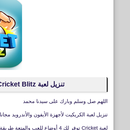
تنزيل لعبة WCC Cricket Blitz لأجهزة iPhone وAndroid
اللهم صل وسلم وبارك على سيدنا محمد
تنزيل لعبة الكريكيت لأجهزة الأيفون والأندرويد مجانا
لعبة Cricket توفر لك 4 أوضاع للعب والمتعة طريقة لعب سهله