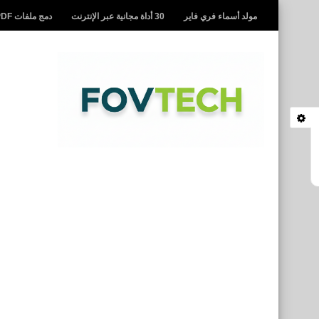
مولد أسماء فري فاير
30 أداة مجانية عبر الإنترنت
دمج ملفات PDF