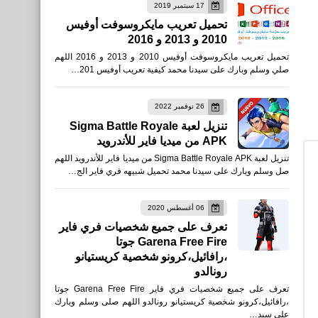
17 سبتمبر 2019
العاب
تحميل تعريب مايكروسوفت أوفيس
2010 و 2013 و 2016
تنزيل لعبة ScarFall: معركة
تحميل تعريب مايكروسوفت أوفيس 2010 و 2013 و 2016 اللهم
رويال للأيفون والأندرويد APK
صلي وسلم وبارك على سيدنا محمد كيفية تعريب أوفيس 201…
رابط مباشر
26 نوفمبر 2022
تنزيل لعبة Sigma Battle Royale
APK من ميديا فاير للأندرويد
تنزيل لعبة Sigma Battle Royale APK من ميديا فاير للأندرويد اللهم
العاب
صل وسلم وبارك على سيدنا محمد تحميل شبيهه فري فاير الج…
تنزيل لعبة Battlelands
Royale‏ للأيفون والأندرويد
06 أغسطس 2020
تعرف على جميع شخصيات فري فاير
APK رابط مباشر
Garena Free Fire جوتا
،رافائيل،كرونو شخصية كريستيانو
رونالدو
تعرف على جميع شخصيات فري فاير Garena Free Fire جوتا
،رافائيل،كرونو شخصية كريستيانو رونالدو اللهم صلى وسلم وبارك
الرئيسية
على سيد…