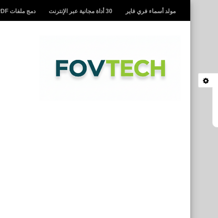
مولد أسماء فري فاير
30 أداة مجانية عبر الإنترنت
دمج ملفات PDF