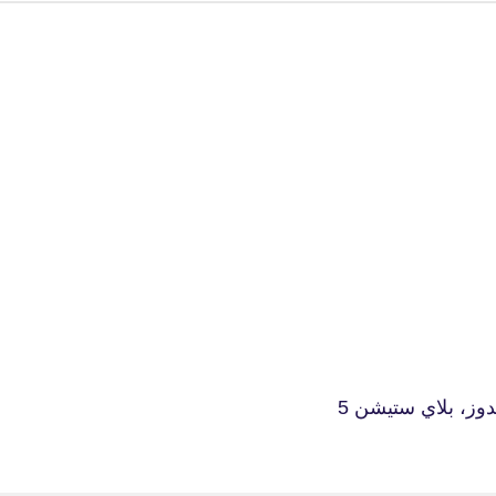
fovtech
18 يونيو 2020
fovtech
وز، بلاي ستيشن 5
18 يونيو 2020