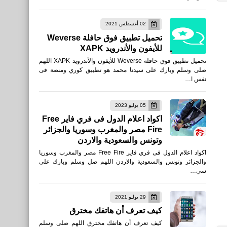
صحة
02 أغسطس 2021
تحميل تطبيق فوق حافلة Weverse
فوائد قشر البرتقال
للأيفون والأندرويد XAPK
تحميل تطبيق فوق حافلة Weverse للأيفون والأندرويد XAPK اللهم
صلى وسلم وبارك على سيدنا محمد هو تطبيق كوري ومنصة فى
نفس ا…
صحة
05 يوليو 2023
أفضل طريق لنفخ الخدود
اكواد اعلام الدول فى فري فاير Free
Fire مصر والمغرب وسوريا والجزائر
طبيعيا بالوصفات السهلة
وتونس والسعودية والاردن
البسيطة
اكواد اعلام الدول فى فري فاير Free Fire مصر والمغرب وسوريا
والجزائر وتونس والسعودية والاردن اللهم صل وسلم وبارك على
سي…
29 يوليو 2021
كيف تعرف أن هاتفك مخترق
كيف تعرف أن هاتفك مخترق اللهم صلى وسلم