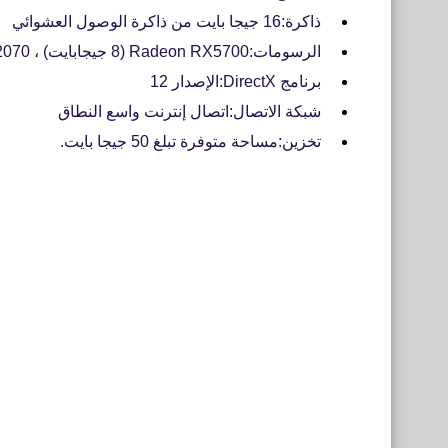
ذاكرة:16 جيجا بايت من ذاكرة الوصول العشوائي
الرسومات:Radeon RX5700 (8 جيجابايت) ، GeForce RTX 2070 (8 جيجابايت)
برنامج DirectX:الإصدار 12
شبكة الاتصال:اتصال إنترنت واسع النطاق
تخزين:مساحة متوفرة تبلغ 50 جيجا بايت.