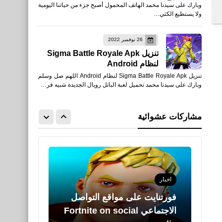
صحة
وبارك على سيدنا محمد الهاتف المحمول أصبح جزء من حياتنا اليومية
ولا يستطيع الكثي…
ما هي فوائد التمر للوجه
26 نوفمبر 2022
تنزيل Sigma Battle Royale Apk
لنظام Android
تنزيل Sigma Battle Royale Apk لنظام Android اللهم صل وسلم
اخبار
وبارك على سيدنا محمد تحميل لعبة الباتل رويال الجديدة شبيه فر…
فورتنايت على مواقع التواصل
الاجتماعي Fortnite on social
مشاركات عشوائية
media
صحة