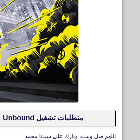
متطلبات تشغيل Need for Speed™ Unbound نيد فور سبيد أنباوند
اللهم صل وسلم وبارك على سيدنا محمد