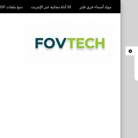
مولد أسماء فري فاير
30 أداة مجانية عبر الإنترنت
دمج ملفات PDF