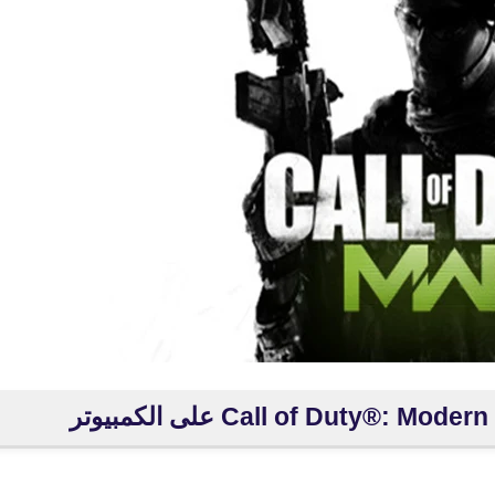
fovtech
26 نوفمبر 2025
fovtech