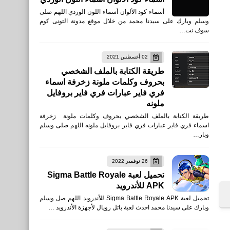
أسماء كود الألوان أسماء اللون الوردي اللهم صلى
وسلم وبارك على سيدنا محمد من خلال موقع مدونة التونى كوم
سوف نت…
02 أغسطس 2021
طريقة الكتابة بالملف الشخصي
بحروف وكلمات ملونة زخرفة اسماء
فري فاير عبارات فري فاير بروفايل
ملونه
طريقة الكتابة بالملف الشخصي بحروف وكلمات ملونة زخرفة
تكنولوجيا
اسماء فري فاير عبارات فري فاير بروفايل ملونه اللهم صلى وسلم
وبار…
نصائح لإنشاء المحتوى:
فيسبوك، إنستغرام، لينكدإن،
26 نوفمبر 2022
تيك توك، تويتر Content
تحميل لعبة Sigma Battle Royale
creation
APK للأندرويد
تحميل لعبة Sigma Battle Royale APK للأندرويد اللهم صل وسلم
وبارك على سيدنا محمد احدث لعبة باتل رويال لأجهزة الأندرويد …