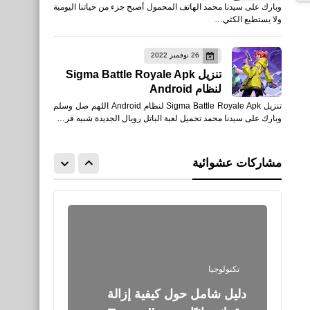
وبارك على سيدنا محمد الهاتف المحمول أصبح جزء من حياتنا اليومية
تيك توك، تويتر Content
ولا يستطيع الكثي…
creation
26 نوفمبر 2022
تنزيل Sigma Battle Royale Apk
لنظام Android
تنزيل Sigma Battle Royale Apk لنظام Android اللهم صل وسلم
وبارك على سيدنا محمد تحميل لعبة الباتل رويال الجديدة شبيه فر…
نطبيقات
أفضل 10 إضافات Chrome
مشاركات عشوائية
لتحسين الإنتاجية لتعزيز عملك
تكنولوجيا
دليل شامل حول كيفية إزالة