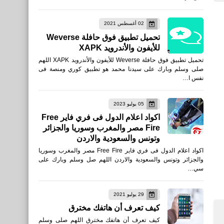
التطبيقات في الخلفية على
02 أغسطس 2021
نظام أندرويد - Stop
تحميل تطبيق فوق حافلة Weverse
background apps
للأيفون والأندرويد XAPK
تحميل تطبيق فوق حافلة Weverse للأيفون والأندرويد XAPK اللهم
صلى وسلم وبارك على سيدنا محمد هو تطبيق كوري ومنصة فى
نفس ا…
....
قائمة بأفضل 10 تطبيقات
05 يوليو 2023
لتعديل الصور باحتراف على
اكواد اعلام الدول فى فري فاير Free
Fire مصر والمغرب وسوريا والجزائر
الهاتف - Best photo editing
وتونس والسعودية والاردن
apps
اكواد اعلام الدول فى فري فاير Free Fire مصر والمغرب وسوريا
والجزائر وتونس والسعودية والاردن اللهم صل وسلم وبارك على
سي…
تكنولوجيا
29 يوليو 2021
نصائح لإنشاء المحتوى:
كيف تعرف أن هاتفك مخترق
فيسبوك، إنستغرام، لينكدإن،
كيف تعرف أن هاتفك مخترق اللهم صلى وسلم