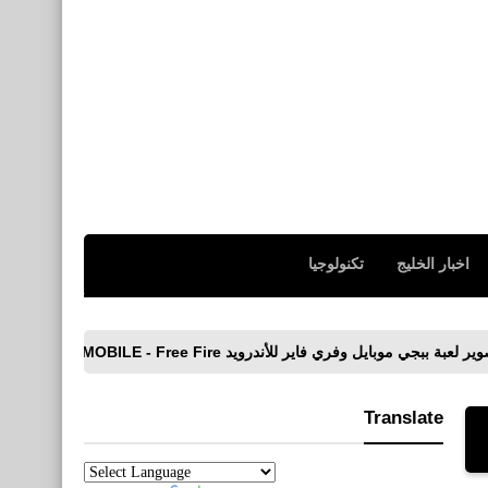
اخبار الخليج
تكنولوجيا
فاير للأندرويد PUBGMOBILE - Free Fire
تحميل لعبة Minecraft Trial‏ للأ
Translate