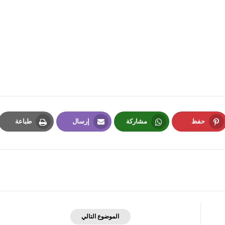
fovtech
26 نوفمبر 2025
حفظ
مشاركة
إرسال
طباعة
Print
Email
Whatsapp
Pinterest
fovtech
26 نوفمبر 2025
الموضوع التالي