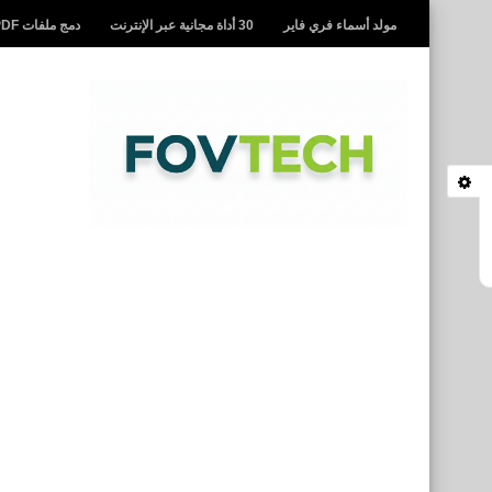
مولد أسماء فري فاير
30 أداة مجانية عبر الإنترنت
دمج ملفات PDF