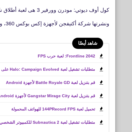
كول أوف ديوتي: مودرن وورفير 3 هى لعبة أطلاق نار من منظور الشخص الأول
ونشرتها شركة أكتيفجن لأجهزة إكس بوكس 360، و‌بلاي ستيشن 3
شاهد أيضًا
Frontline 2042: لعبة حرب FPS
متطلبات تشغيل لعبة Halo: Campaign Evolved على الكمبيوتر الشخصي
قم بتنزيل لعبة Battle Royale GD لأجهزة Android
قم بتنزيل لعبة Gangstar Mirage City لأجهزة Android و iPhone (APK)
تحميل لعبة 144PRecord FPS للهواتف المحمولة
متطلبات تشغيل لعبة Subnautica 2 للكمبيوتر الشخصي