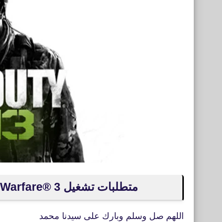
متطلبات تشغيل Call of Duty®: Modern Warfare® 3 على الكمبيوتر
اللهم صل وسلم وبارك على سيدنا محمد