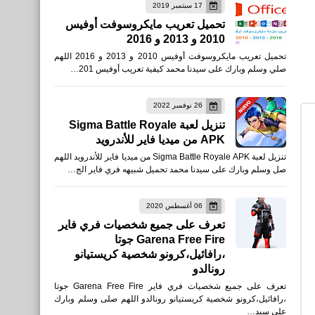
17 سبتمبر 2019
تحميل تعريب مايكروسوفت أوفيس
2010 و 2013 و 2016
نطبيقات
تحميل تعريب مايكروسوفت أوفيس 2010 و 2013 و 2016 اللهم
أفضل 10 إضافات Chrome
صلي وسلم وبارك على سيدنا محمد كيفية تعريب أوفيس 201…
لتحسين الإنتاجية لتعزيز عملك
26 نوفمبر 2022
تنزيل لعبة Sigma Battle Royale
APK من ميديا فاير للأندرويد
تنزيل لعبة Sigma Battle Royale APK من ميديا فاير للأندرويد اللهم
صل وسلم وبارك على سيدنا محمد تحميل شبيهه فري فاير الج…
تكنولوجيا
دليل شامل حول كيفية إزالة
06 أغسطس 2020
تعرف على جميع شخصيات فري فاير
رقمك نهائيًا من Truecaller
Garena Free Fire جوتا
،رافائيل،كرونو شخصية كريستيانو
رونالدو
تعرف على جميع شخصيات فري فاير Garena Free Fire جوتا
تكنولوجيا
،رافائيل،كرونو شخصية كريستيانو رونالدو اللهم صلى وسلم وبارك
على سيد…
دليل شامل كيفية إيقاف تشغيل