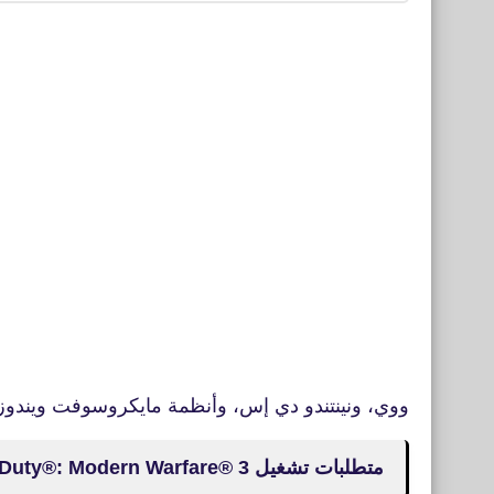
و‌وي، و‌نينتندو دي إس، وأنظمة مايكروسوفت ويندوز
متطلبات تشغيل Call of Duty®: Modern Warfare® 3