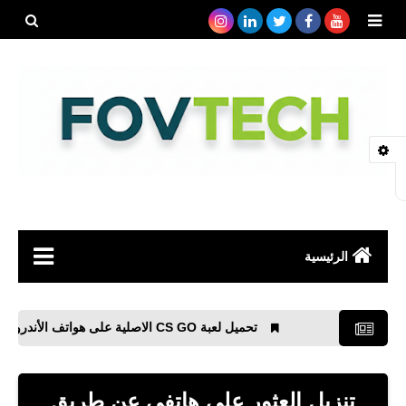
بحث هذه
المدونة
الإلكتروني
الرئيسية
صحة
تحميل لعبة CS GO الاصلية على هواتف الأندرويد والأيفون أحدث أصدار
رياضة
مواقع
تنزيل العثور على هاتفي عن طريق