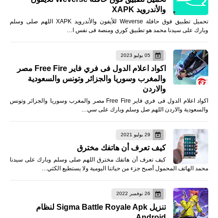
والأندرويد XAPK
تحميل تطبيق فوق حافلة Weverse للأيفون والأندرويد XAPK اللهم صلى وسلم
وبارك على سيدنا محمد هو تطبيق كوري ومنصة فى نفس ا…
05 يوليو 2023
اكواد اعلام الدول فى فري فاير Free Fire مصر
والمغرب وسوريا والجزائر وتونس والسعودية
والاردن
اكواد اعلام الدول فى فري فاير Free Fire مصر والمغرب وسوريا والجزائر وتونس
والسعودية والاردن اللهم صل وسلم وبارك على سي…
29 يوليو 2021
كيف تعرف أن هاتفك مخترق
كيف تعرف أن هاتفك مخترق اللهم صلى وسلم وبارك على سيدنا
محمد الهاتف المحمول أصبح جزء من حياتنا اليومية ولا يستطيع الكثي…
26 نوفمبر 2022
تنزيل Sigma Battle Royale Apk لنظام
Android