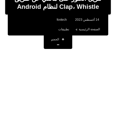
بلوجر
Clap، Whistle لنظام Android
اخبار
14 أغسطس 2023
fovtech
العاب
الصفحة الرئيسية
نطبيقات
برامج كمبيوتر
الحجم
مقالات
تطبيقات
الذكاء الاصطناعي
اخبار الخليج
تكنولوجيا