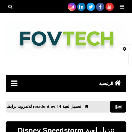
بحث هذه
المدونة
الإلكتروني
الرئيسية
صحة
تحميل لعبة resident evil 4 للاندرويد برابط مباشر
رياضة
مواقع
تنزيل لعبة Disney Speedstorm