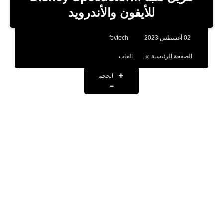
بلوجر
للأيفون والأندرويد
اخبار
02 أغسطس 2023
fovtech
العاب
الصفحة الرئيسية
العاب
برامج كمبيوتر
الحجم
مقالات
تطبيقات
الذكاء الاصطناعي
اخبار الخليج
تكنولوجيا