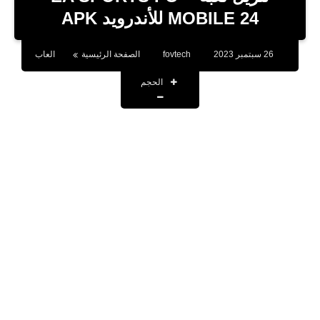
بلوجر
MOBILE 24 للأندرويد APK
اخبار
26 سبتمبر 2023
fovtech
الصفحة الرئيسية
العاب
العاب
الحجم
برامج كمبيوتر
مقالات
تطبيقات
الذكاء الاصطناعي
اخبار الخليج
تكنولوجيا