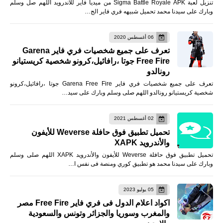
تنزيل لعبة Sigma Battle Royale APK من ميديا فاير للأندرويد اللهم صل وسلم
وبارك على سيدنا محمد تحميل شبيهه فري فاير الج…
06 أغسطس 2020
تعرف على جميع شخصيات فري فاير Garena
Free Fire جوتا ،رافائيل،كرونو شخصية كريستيانو
رونالدو
تعرف على جميع شخصيات فري فاير Garena Free Fire جوتا ،رافائيل،كرونو
شخصية كريستيانو رونالدو اللهم صلى وسلم وبارك على سيد…
02 أغسطس 2021
تحميل تطبيق فوق حافلة Weverse للأيفون
والأندرويد XAPK
تحميل تطبيق فوق حافلة Weverse للأيفون والأندرويد XAPK اللهم صلى وسلم
وبارك على سيدنا محمد هو تطبيق كوري ومنصة فى نفس ا…
05 يوليو 2023
اكواد اعلام الدول فى فري فاير Free Fire مصر
والمغرب وسوريا والجزائر وتونس والسعودية