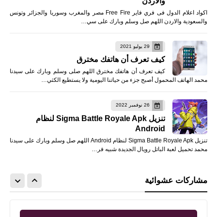
والاردن
اكواد اعلام الدول فى فري فاير Free Fire مصر والمغرب وسوريا والجزائر وتونس
والسعودية والاردن اللهم صل وسلم وبارك على سي…
29 يوليو 2021
كيف تعرف أن هاتفك مخترق
كيف تعرف أن هاتفك مخترق اللهم صلى وسلم وبارك على سيدنا
محمد الهاتف المحمول أصبح جزء من حياتنا اليومية ولا يستطيع الكثي…
26 نوفمبر 2022
تنزيل Sigma Battle Royale Apk لنظام
Android
تنزيل Sigma Battle Royale Apk لنظام Android اللهم صل وسلم وبارك على سيدنا
محمد تحميل لعبة الباتل رويال الجديدة شبيه فر…
مشاركات عشوائية