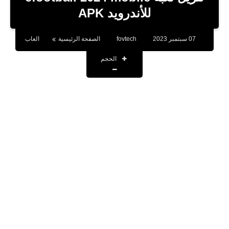
بلوجر
للأندرويد APK
اخبار
07 سبتمبر 2023
fovtech
الصفحة الرئيسية
العاب
العاب
الحجم
برامج كمبيوتر
مقالات
تطبيقات
الذكاء الاصطناعي
اخبار الخليج
تكنولوجيا