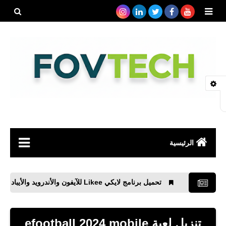
بحث هذه
المدونة
الإلكتروني
الرئيسية
صحة
تحميل برنامج لايكي Likee للآيفون والأندرويد والأيباد
تحميل برنا
رياضة
مواقع
تنزيل لعبة efootball 2024 mobile