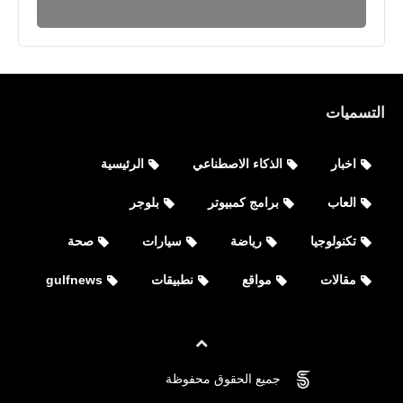
التسميات
اخبار
الذكاء الاصطناعي
الرئيسية
العاب
برامج كمبيوتر
بلوجر
تكنولوجيا
رياضة
سيارات
صحة
مقالات
مواقع
نطبيقات
gulfnews
رياضة
جميع الحقوق محفوظة
©
FOVTECH
موعد مباراة ليستر سيتى ضد ليفربول فى