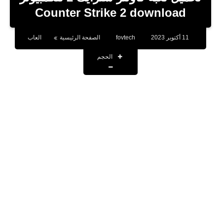
بلوجر
Counter Strike 2 download
اخبار
11 أكتوبر 2023
fovtech
الصفحة الرئيسية
العاب
العاب
الحجم
برامج كمبيوتر
مقالات
تطبيقات
الذكاء الاصطناعي
اخبار الخليج
تكنولوجيا