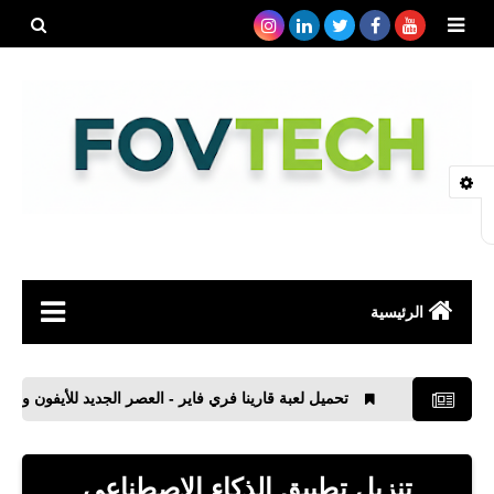
بحث هذه
المدونة
الإلكتروني
الرئيسية
صحة
تحميل لعبة قارينا فري فاير - العصر الجديد للأيفون والأندرويد
رياضة
مواقع
تنزيل تطبيق الذكاء الاصطناعي