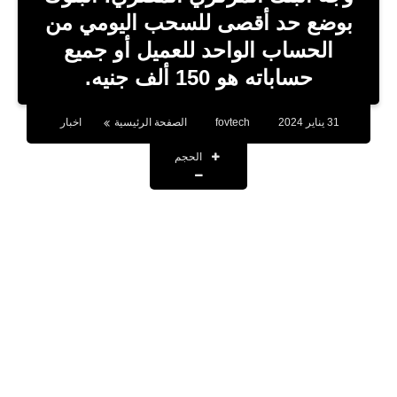
بلوجر
بوضع حد أقصى للسحب اليومي من
الحساب الواحد للعميل أو جميع
اخبار
حساباته هو 150 ألف جنيه.
العاب
برامج كمبيوتر
31 يناير 2024
fovtech
الصفحة الرئيسية
اخبار
الحجم
مقالات
تطبيقات
الذكاء الاصطناعي
اخبار الخليج
تكنولوجيا