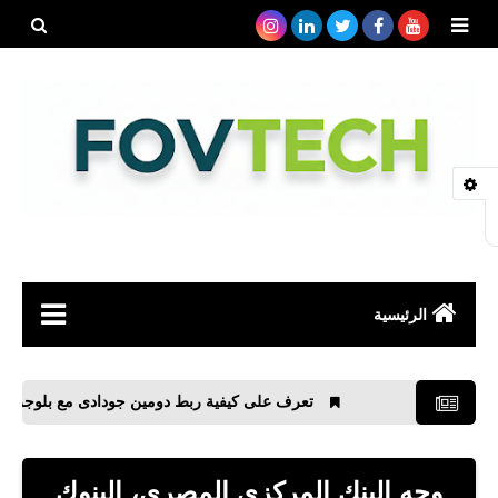
بحث هذه
المدونة
الإلكتروني
الرئيسية
صحة
تعرف على كيفية ربط دومين جودادى مع بلوجر وذلك للتخل
رياضة
مواقع
وجه البنك المركزي المصري، البنوك