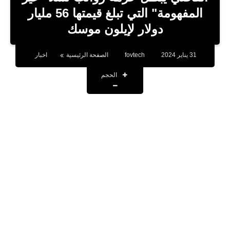
بلوجر
المفهومة" التي تبلغ قيمتها 56 مليار
دولار لإيلون موسك
اخبار
العاب
31 يناير 2024
fovtech
الصفحة الرئيسية
اخبار
برامج كمبيوتر
الحجم
مقالات
تطبيقات
الذكاء الاصطناعي
اخبار الخليج
تكنولوجيا