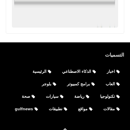
العاب
التسميات
تحميل لعبة eFootball™ 2022 للأيفون
والأندرويد
اخبار
الذكاء الاصطناعي
الرئيسية
العاب
برامج كمبيوتر
بلوجر
تكنولوجيا
رياضة
سيارات
صحة
مقالات
مواقع
نطبيقات
gulfnews