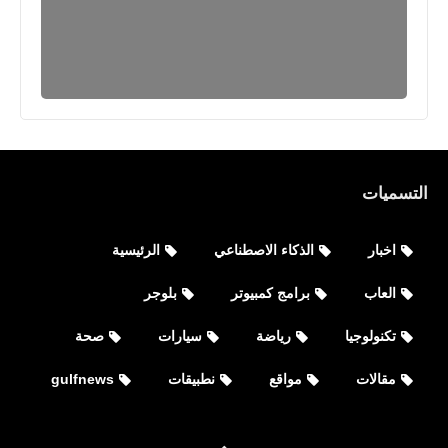
برامج كمبيوتر
طريقة تحميل وتحديث جميع تعريفات
الكمبيوتر واللابتوب الأصلية جميع النسخ
التسميات
اخبار
الذكاء الاصطناعي
الرئيسية
العاب
برامج كمبيوتر
بلوجر
تكنولوجيا
رياضة
سيارات
صحة
اخبار
مقالات
مواقع
نطبيقات
gulfnews
موعد مباراة ليفربول القادمة ضد نابولى
فى دورى أبطال أوروبا