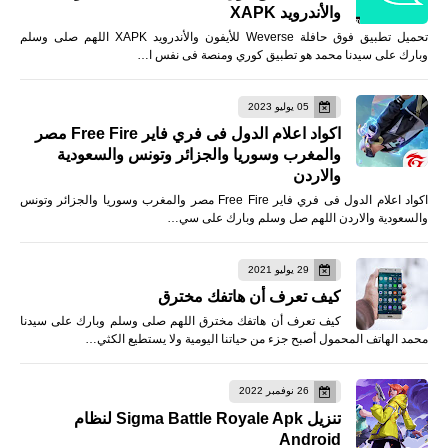
والأندرويد XAPK
تحميل تطبيق فوق حافلة Weverse للأيفون والأندرويد XAPK اللهم صلى وسلم
وبارك على سيدنا محمد هو تطبيق كوري ومنصة فى نفس ا…
05 يوليو 2023
اكواد اعلام الدول فى فري فاير Free Fire مصر
والمغرب وسوريا والجزائر وتونس والسعودية
والاردن
اكواد اعلام الدول فى فري فاير Free Fire مصر والمغرب وسوريا والجزائر وتونس
والسعودية والاردن اللهم صل وسلم وبارك على سي…
29 يوليو 2021
كيف تعرف أن هاتفك مخترق
كيف تعرف أن هاتفك مخترق اللهم صلى وسلم وبارك على سيدنا
محمد الهاتف المحمول أصبح جزء من حياتنا اليومية ولا يستطيع الكثي…
26 نوفمبر 2022
تنزيل Sigma Battle Royale Apk لنظام
Android