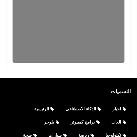
التسميات
مواقع
أفضل 15 تطبيقًا ومواقع وسائل التواصل
اخبار
الذكاء الاصطناعي
الرئيسية
الاجتماعي عدد المستخدمين النشطين
2023
العاب
برامج كمبيوتر
بلوجر
تكنولوجيا
رياضة
سيارات
صحة