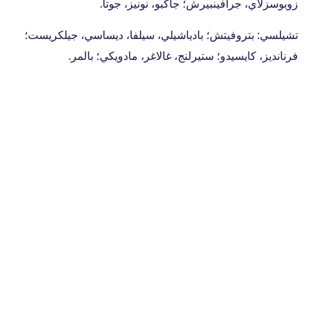
زوبوسزلاي، جرافينبيرش؛ جاكبو، نونيز، جوتا.
تشيلسي: بتروفيتش؛ بادياشيلي، سيلفا، ديساسي، جيلكريست؛
فرنانديز، كايسيدو؛ ستيرلنج، غالاغر، مادويكي؛ بالمر.