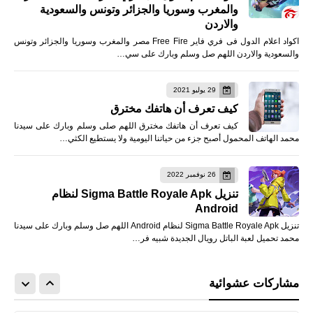
والمغرب وسوريا والجزائر وتونس والسعودية
والاردن
اكواد اعلام الدول فى فري فاير Free Fire مصر والمغرب وسوريا والجزائر وتونس
والسعودية والاردن اللهم صل وسلم وبارك على سي…
29 يوليو 2021
كيف تعرف أن هاتفك مخترق
كيف تعرف أن هاتفك مخترق اللهم صلى وسلم وبارك على سيدنا
محمد الهاتف المحمول أصبح جزء من حياتنا اليومية ولا يستطيع الكثي…
26 نوفمبر 2022
تنزيل Sigma Battle Royale Apk لنظام
Android
تنزيل Sigma Battle Royale Apk لنظام Android اللهم صل وسلم وبارك على سيدنا
محمد تحميل لعبة الباتل رويال الجديدة شبيه فر…
مشاركات عشوائية