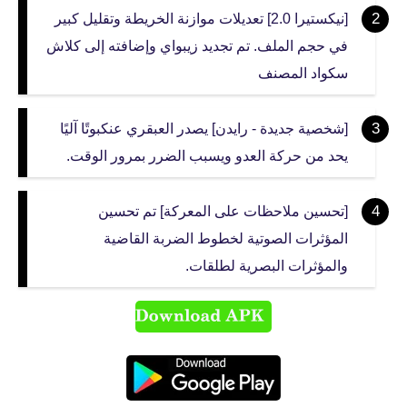
[نيكستيرا 2.0] تعديلات موازنة الخريطة وتقليل كبير
في حجم الملف. تم تجديد زيبواي وإضافته إلى كلاش
سكواد المصنف
[شخصية جديدة - رايدن] يصدر العبقري عنكبوتًا آليًا
يحد من حركة العدو ويسبب الضرر بمرور الوقت.
[تحسين ملاحظات على المعركة] تم تحسين
المؤثرات الصوتية لخطوط الضربة القاضية
والمؤثرات البصرية لطلقات.