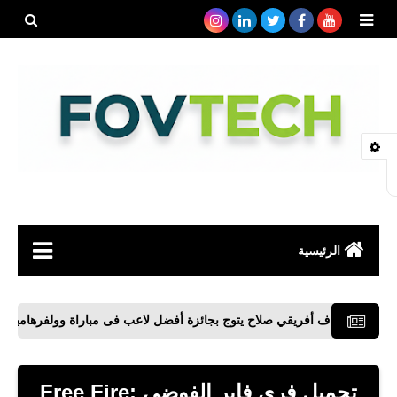
بحث هذه
المدونة
الإلكتروني
الرئيسية
صحة
اف أفريقي صلاح يتوج بجائزة أفضل لاعب فى مباراة وولفرهامبتون ضد ليفربو
رياضة
مواقع
تحميل فري فاير الفوضى Free Fire: