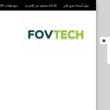
مولد أسماء فري فاير
30 أداة مجانية عبر الإنترنت
دمج ملفات PDF