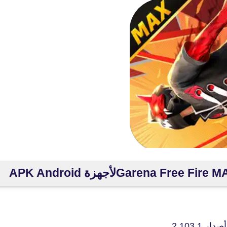
fovtech
2.103.1