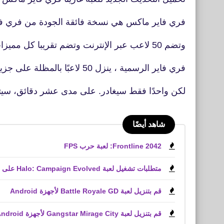
فري فاير ماكس هي نسخة فائقة الجودة من فري فاير
وتضم 50 لاعب عبر الإنترنت وتضم تقريبا كل مميزات لعبة
فري فاير الرسمية ، ينزل 50 لاعبًا بالمظلة على جزيرة الصحراء
لكن واحدًا فقط سيغادر. على مدى عشر دقائق، سيت
شاهد أيضًا
Frontline 2042: لعبة حرب FPS
متطلبات تشغيل لعبة Halo: Campaign Evolved على الكمبيوتر الشخصي
قم بتنزيل لعبة Battle Royale GD لأجهزة Android
قم بتنزيل لعبة Gangstar Mirage City لأجهزة Android و iPhone (APK)