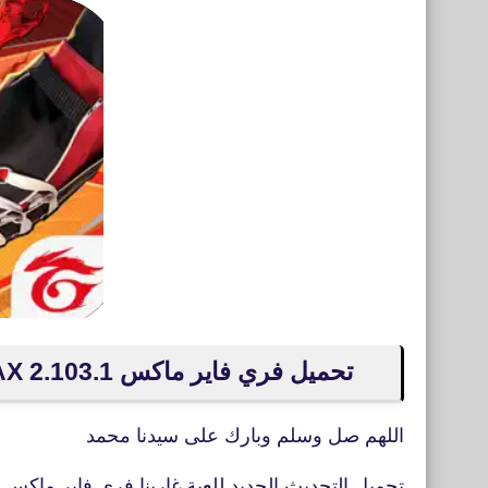
تحميل فري فاير ماكس Garena Free Fire MAX 2.103.1لأجهزة APK Android
اللهم صل وسلم وبارك على سيدنا محمد
تحميل التحديث الجديد للعبة غارينا فري فاير ماكس أصدار 