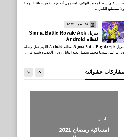
وبارك على سيدنا محمد الهاتف المحمول أصبح جزء من حياتنا اليومية
Battle Combat للأندرويد
ولا يستطيع الكثي…
XAPK
26 نوفمبر 2022
تنزيل Sigma Battle Royale Apk
لنظام Android
تنزيل Sigma Battle Royale Apk لنظام Android اللهم صل وسلم
وبارك على سيدنا محمد تحميل لعبة الباتل رويال الجديدة شبيه فر…
العاب
تحميل لعبة Flash Party
مشاركات عشوائية
للأندرويد APK 2021
اخبار
امساكية رمضان 2021