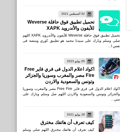
1.4 beta الإصدار العالمي APK
02 أغسطس 2021
للمستخدمين في جميع أنحاء
تحميل تطبيق فوق حافلة Weverse
العالم
للأيفون والأندرويد XAPK
تحميل تطبيق فوق حافلة Weverse للأيفون والأندرويد XAPK اللهم
صلى وسلم وبارك على سيدنا محمد هو تطبيق كوري ومنصة فى
نفس ا…
العاب
05 يوليو 2023
تحميل لعبة PUBG MOBILE -
اكواد اعلام الدول فى فري فاير Free
Fire مصر والمغرب وسوريا والجزائر
كاراكين‏ Karakin للأيفون
وتونس والسعودية والاردن
والأندرويد التحديث الجديد
اكواد اعلام الدول فى فري فاير Free Fire مصر والمغرب وسوريا
والجزائر وتونس والسعودية والاردن اللهم صل وسلم وبارك على
سي…
29 يوليو 2021
العاب
كيف تعرف أن هاتفك مخترق
تحميل لعبة World War 2 -
كيف تعرف أن هاتفك مخترق اللهم صلى وسلم