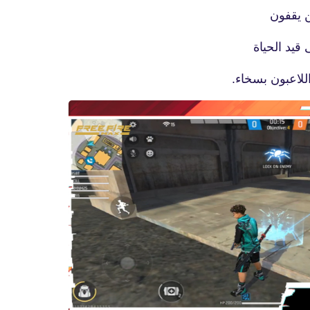
ن يقفون
قيد الحياة
لاعبون بسخاء.
fovtech
06 أبريل 2021
fovtech
09 أبريل 2021