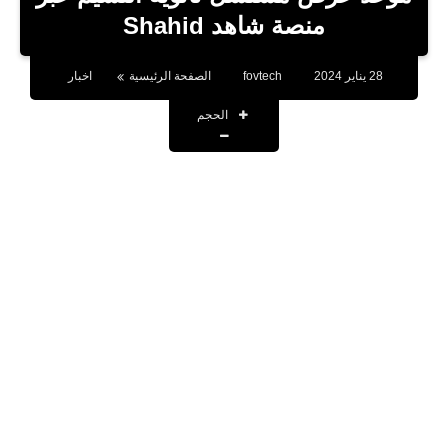
بلوجر
منصة شاهد Shahid
اخبار
28 يناير 2024
fovtech
الصفحة الرئيسية
اخبار
العاب
الحجم
برامج كمبيوتر
مقالات
تطبيقات
الذكاء الاصطناعي
اخبار الخليج
تكنولوجيا