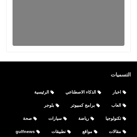
من Google Play
التسميات
برامج كمبيوتر
تحميل وتثبيت نظام Regata OS للألعاب
اخبار
الذكاء الاصطناعي
الرئيسية
مجانا
العاب
برامج كمبيوتر
بلوجر
تكنولوجيا
رياضة
سيارات
صحة
مقالات
مواقع
نطبيقات
gulfnews