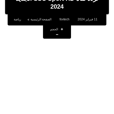
بلوجر
2024
اخبار
11 فبراير 2024
fovtech
الصفحة الرئيسية
رياضة
العاب
الحجم
برامج كمبيوتر
مقالات
تطبيقات
الذكاء الاصطناعي
اخبار الخليج
تكنولوجيا