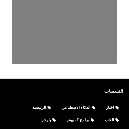
العاب
تحميل لعبة كروس فاير Crossfire
للاندرويد Google Play - APK
التسميات
مقالات
اخبار
الذكاء الاصطناعي
الرئيسية
أفضل مواقع للبحث عن وظائف داخل
العاب
برامج كمبيوتر
بلوجر
الكويت