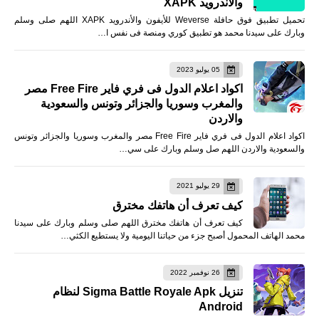
والأندرويد XAPK
تحميل تطبيق فوق حافلة Weverse للأيفون والأندرويد XAPK اللهم صلى وسلم
وبارك على سيدنا محمد هو تطبيق كوري ومنصة فى نفس ا…
05 يوليو 2023
اكواد اعلام الدول فى فري فاير Free Fire مصر
والمغرب وسوريا والجزائر وتونس والسعودية
والاردن
اكواد اعلام الدول فى فري فاير Free Fire مصر والمغرب وسوريا والجزائر وتونس
والسعودية والاردن اللهم صل وسلم وبارك على سي…
29 يوليو 2021
كيف تعرف أن هاتفك مخترق
كيف تعرف أن هاتفك مخترق اللهم صلى وسلم وبارك على سيدنا
محمد الهاتف المحمول أصبح جزء من حياتنا اليومية ولا يستطيع الكثي…
26 نوفمبر 2022
تنزيل Sigma Battle Royale Apk لنظام
Android