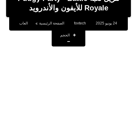
بلوجر
Royale للأيفون والأندرويد
اخبار
24 يونيو 2025
fovtech
الصفحة الرئيسية
العاب
العاب
الحجم
برامج كمبيوتر
مقالات
تطبيقات
الذكاء الاصطناعي
اخبار الخليج
تكنولوجيا