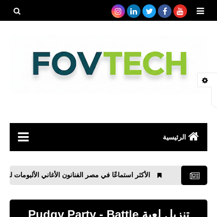
بحث هذه
المدونة
الإلكتروني
الرئيسية
صحة
الأكثر استماعًا في مصر الفنانون الأغاني الألبومات لعام 2021
رياضة
مواقع
تنزيل لعبة Pudgy Party - Battle