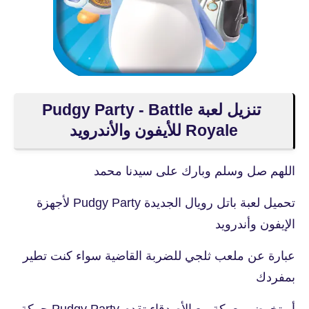
تنزيل لعبة Pudgy Party - Battle
Royale للأيفون والأندرويد
اللهم صل وسلم وبارك على سيدنا محمد
تحميل لعبة باتل رويال الجديدة Pudgy Party لأجهزة
الإيفون وأندرويد
عبارة عن ملعب ثلجي للضربة القاضية سواء كنت تطير
بمفردك
أو تخوض معركة مع الأصدقاء تقدم Pudgy Party حركة