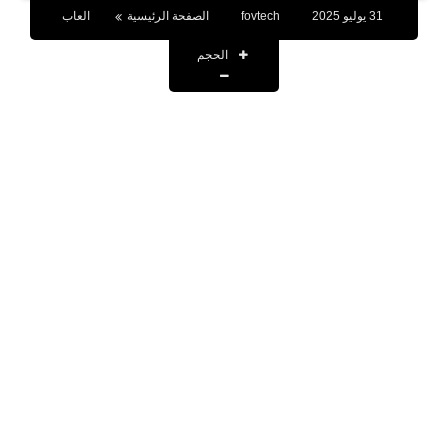
العاب
31 يوليو 2025
fovtech
الصفحة الرئيسية
العاب
برامج كمبيوتر
الحجم
مقالات
تطبيقات
الذكاء الاصطناعي
اخبار الخليج
تكنولوجيا