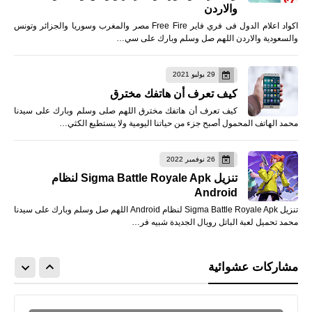
والاردن
اكواد اعلام الدول فى فري فاير Free Fire مصر والمغرب وسوريا والجزائر وتونس
والسعودية والاردن اللهم صل وسلم وبارك على سي…
29 يوليو 2021
كيف تعرف أن هاتفك مخترق
كيف تعرف أن هاتفك مخترق اللهم صلى وسلم وبارك على سيدنا
محمد الهاتف المحمول أصبح جزء من حياتنا اليومية ولا يستطيع الكثي…
26 نوفمبر 2022
تنزيل Sigma Battle Royale Apk لنظام
Android
تنزيل Sigma Battle Royale Apk لنظام Android اللهم صل وسلم وبارك على سيدنا
محمد تحميل لعبة الباتل رويال الجديدة شبيه فر…
مشاركات عشوائية