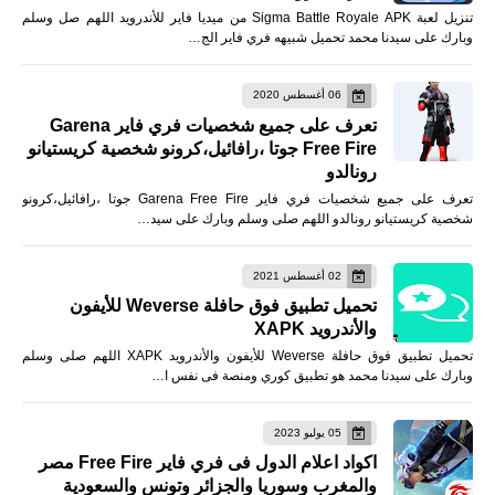
تنزيل لعبة Sigma Battle Royale APK من ميديا فاير للأندرويد اللهم صل وسلم
وبارك على سيدنا محمد تحميل شبيهه فري فاير الج…
06 أغسطس 2020
تعرف على جميع شخصيات فري فاير Garena
Free Fire جوتا ،رافائيل،كرونو شخصية كريستيانو
رونالدو
تعرف على جميع شخصيات فري فاير Garena Free Fire جوتا ،رافائيل،كرونو
شخصية كريستيانو رونالدو اللهم صلى وسلم وبارك على سيد…
02 أغسطس 2021
تحميل تطبيق فوق حافلة Weverse للأيفون
والأندرويد XAPK
تحميل تطبيق فوق حافلة Weverse للأيفون والأندرويد XAPK اللهم صلى وسلم
وبارك على سيدنا محمد هو تطبيق كوري ومنصة فى نفس ا…
05 يوليو 2023
اكواد اعلام الدول فى فري فاير Free Fire مصر
والمغرب وسوريا والجزائر وتونس والسعودية