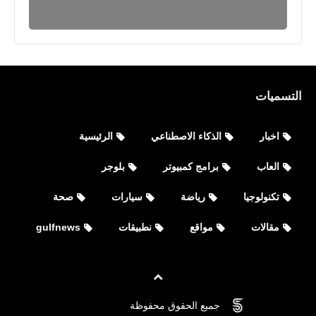
للأيفون والأندرويد APK
التسميات
اخبار
الذكاء الاصطناعي
الرئيسية
العاب
برامج كمبيوتر
بلوجر
اخبار
تكنولوجيا
رياضة
سيارات
صحة
أهداف مباراة الأهلي والزمالك اليوم نهائي
مقالات
مواقع
نطبيقات
gulfnews
دوري أبطال إفريقيا 2020
جميع الحقوق محفوظة
©
FOVTECH