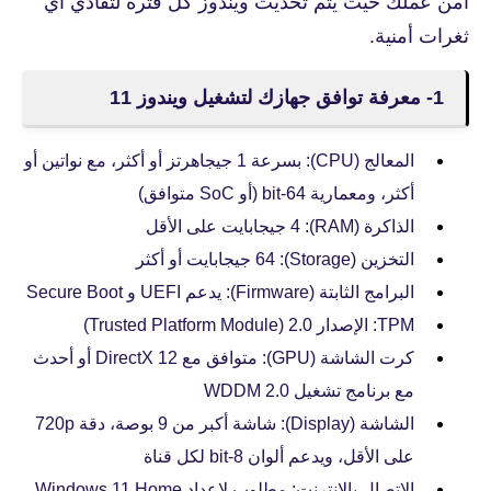
امن عملك حيث يتم تحديث ويندوز كل فترة لتفادي أي
ثغرات أمنية.
1- معرفة توافق جهازك لتشغيل ويندوز 11
المعالج (CPU): بسرعة 1 جيجاهرتز أو أكثر، مع نواتين أو
أكثر، ومعمارية 64-bit (أو SoC متوافق)
الذاكرة (RAM): 4 جيجابايت على الأقل
التخزين (Storage): 64 جيجابايت أو أكثر
البرامج الثابتة (Firmware): يدعم UEFI و Secure Boot
TPM: الإصدار 2.0 (Trusted Platform Module)
كرت الشاشة (GPU): متوافق مع DirectX 12 أو أحدث
مع برنامج تشغيل WDDM 2.0
الشاشة (Display): شاشة أكبر من 9 بوصة، دقة 720p
على الأقل، ويدعم ألوان 8-bit لكل قناة
الاتصال بالإنترنت: مطلوب لإعداد Windows 11 Home،