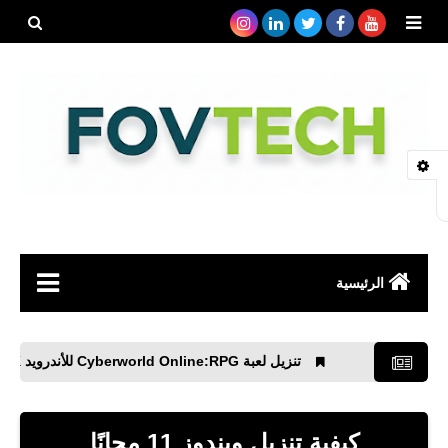
بحث هذه
المدونة
الإلكتروني
الرئيسية
صحة
تنزيل لعبة Cyberworld Online:RPG‏ للأندرويد APK
رياضة
مواقع
كيفية تنزيل ويندوز 11 مجانًا