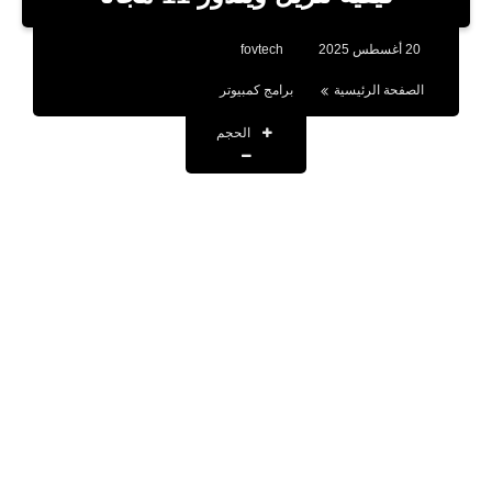
بلوجر
20 أغسطس 2025
fovtech
اخبار
الصفحة الرئيسية
برامج كمبيوتر
العاب
الحجم
برامج كمبيوتر
مقالات
تطبيقات
الذكاء الاصطناعي
اخبار الخليج
تكنولوجيا