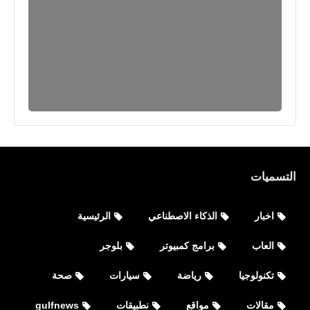
برامج كمبيوتر
التسميات
طريقة تعطيل ميزة النسخ واللصق
الجديدة في متصفح إيدج -Microsoft
اخبار
الذكاء الاصطناعي
الرئيسية
Edge
العاب
برامج كمبيوتر
بلوجر
تكنولوجيا
رياضة
سيارات
صحة
مقالات
مواقع
نطبيقات
gulfnews