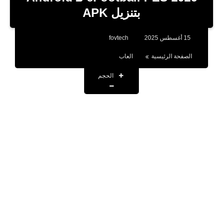
بلوجر
بتنزيل APK
اخبار
15 أغسطس 2025
fovtech
العاب
الصفحة الرئيسية
العاب
برامج كمبيوتر
الحجم
مقالات
تطبيقات
الذكاء الاصطناعي
اخبار الخليج
تكنولوجيا