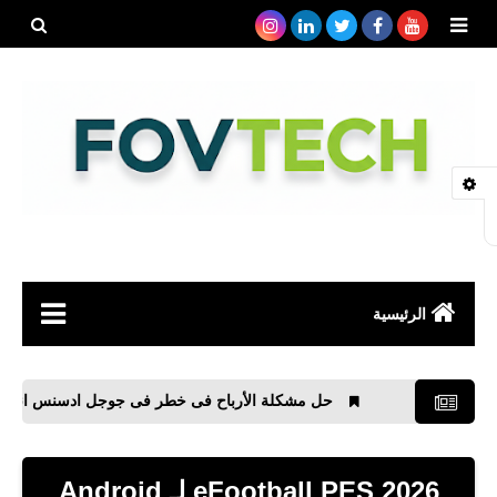
بحث هذه
المدونة
الإلكتروني
الرئيسية
صحة
حل مشكلة الأرباح فى خطر فى جوجل ادسنس انشاء ملف ads.txt
رياضة
مواقع
eFootball PES 2026 لـ Android