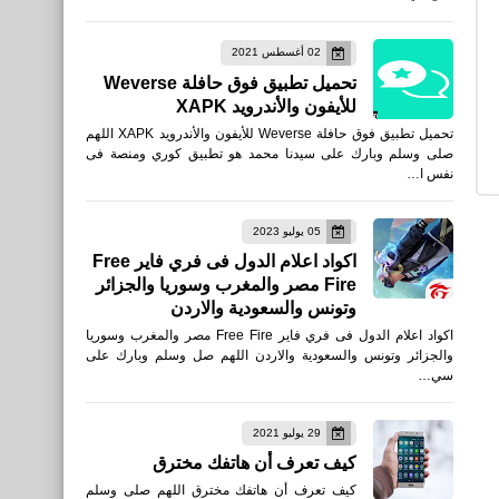
نطبيقات
02 أغسطس 2021
تحميل تطبيق Memrise: تَعَلُّم
تحميل تطبيق فوق حافلة Weverse
لغات سهل للأيفون والأندرويد
للأيفون والأندرويد XAPK
تحميل تطبيق فوق حافلة Weverse للأيفون والأندرويد XAPK اللهم
صلى وسلم وبارك على سيدنا محمد هو تطبيق كوري ومنصة فى
نفس ا…
العاب
05 يوليو 2023
تحميل لعبة سوبر سوس - من
اكواد اعلام الدول فى فري فاير Free
Fire مصر والمغرب وسوريا والجزائر
هو المنتحل Super Sus -
وتونس والسعودية والاردن
Who Is The Impostor
اكواد اعلام الدول فى فري فاير Free Fire مصر والمغرب وسوريا
والجزائر وتونس والسعودية والاردن اللهم صل وسلم وبارك على
سي…
29 يوليو 2021
كيف تعرف أن هاتفك مخترق
العاب
كيف تعرف أن هاتفك مخترق اللهم صلى وسلم