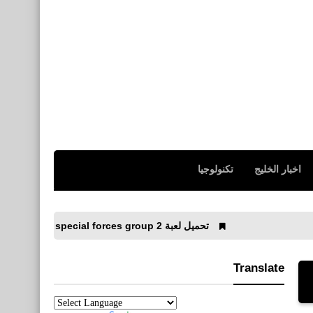
اخبار الخليج
تكنولوجيا
تحميل لعبة special forces group 2 للكمبيوتر على محاكي SmartGaGa وضبط الأعدادات
Translate