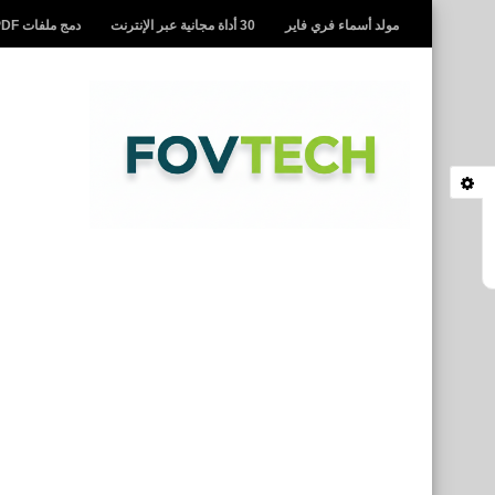
مولد أسماء فري فاير
30 أداة مجانية عبر الإنترنت
دمج ملفات PDF