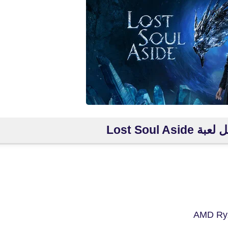
Lost Soul A
fovtech