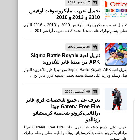
17 سبتمبر 2019
العاب
تحميل تعريب مايكروسوفت أوفيس
2010 و 2013 و 2016
متطلبات تشغيل لعبة Marvel’s
تحميل تعريب مايكروسوفت أوفيس 2010 و 2013 و 2016 اللهم
Guardians of the Galaxy
صلي وسلم وبارك على سيدنا محمد كيفية تعريب أوفيس 201…
على الكمبيوتر
26 نوفمبر 2022
تنزيل لعبة Sigma Battle Royale
APK من ميديا فاير للأندرويد
تنزيل لعبة Sigma Battle Royale APK من ميديا فاير للأندرويد اللهم
صل وسلم وبارك على سيدنا محمد تحميل شبيهه فري فاير الج…
العاب
تحميل لعبة ZOZ: Final Hour
06 أغسطس 2020
تعرف على جميع شخصيات فري فاير
للأندرويد XAPK
Garena Free Fire جوتا
،رافائيل،كرونو شخصية كريستيانو
رونالدو
تعرف على جميع شخصيات فري فاير Garena Free Fire جوتا
،رافائيل،كرونو شخصية كريستيانو رونالدو اللهم صلى وسلم وبارك
على سيد…