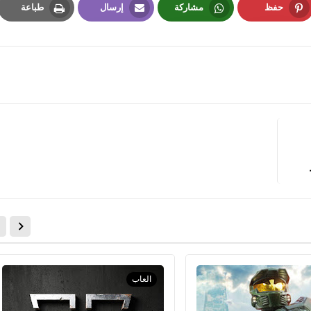
حفظ
مشاركة
إرسال
طباعة
Print
Email
Whatsapp
Pinterest
fovtech
22 أكتوبر 2021
fovtech
18 أكتوبر 2021
العاب