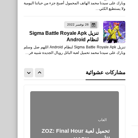
وبارك على سيدنا محمد الهاتف المحمول أصبح جزء من حياتنا اليومية
أفضل 9 العاب عالم مفتوح
ولا يستطيع الكثي…
تشبه جراند الواقعية GTA V
26 نوفمبر 2022
تنزيل Sigma Battle Royale Apk
لنظام Android
تنزيل Sigma Battle Royale Apk لنظام Android اللهم صل وسلم
العاب
وبارك على سيدنا محمد تحميل لعبة الباتل رويال الجديدة شبيه فر…
متطلبات تشغيل لعبة Marvel’s
Guardians of the Galaxy
مشاركات عشوائية
على الكمبيوتر
العاب
تحميل لعبة ZOZ: Final Hour