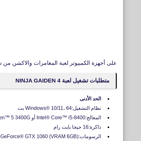
على أجهزة الكمبيوتر لعبة المغامرات والاكشن من س
متطلبات تشغيل لعبة NINJA GAIDEN 4
الحد الأدنى
نظام التشغيل:Windows® 10/11، 64 بت
المعالج:Intel® Core™ i5-8400 أو AMD Ryzen™ 5 3400G
ذاكرة:16 جيجا بايت رام
الرسومات:NVIDIA® GeForce® GTX 1060 (VRAM 6GB) أو AMD Radeon™ RX 590 (VRAM 8GB)