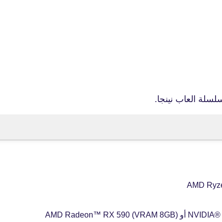
fovtech
27 أغسطس 2019
لسلة العاب نينجا.
fovtech
27 أغسطس 2019