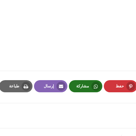
fovtech
28 أغسطس 2019
fovtech
27 أغسطس 2019
حفظ
مشاركة
إرسال
طباعة
Print
Email
Whatsapp
Pinterest
fovtech