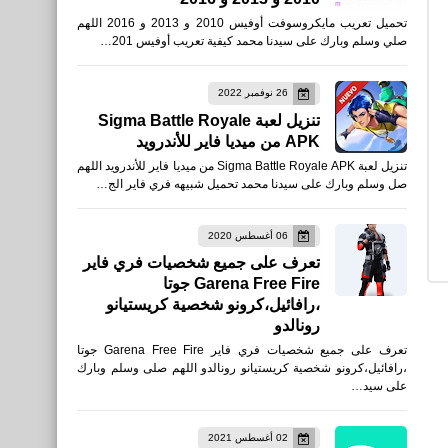
تحميل تعريب مايكروسوفت أوفيس 2010 و 2013 و 2016 اللهم
عناق ميسي وفاتي صورة
صلي وسلم وبارك على سيدنا محمد كيفية تعريب أوفيس 201…
تاريخية
26 نوفمبر 2022
تنزيل لعبة Sigma Battle Royale
APK من ميديا فاير للأندرويد
تنزيل لعبة Sigma Battle Royale APK من ميديا فاير للأندرويد اللهم
صل وسلم وبارك على سيدنا محمد تحميل شبيهه فري فاير الج…
مقالات
خطوات رحلتك إلى الحرية
06 أغسطس 2020
تعرف على جميع شخصيات فري فاير
المالية عبر الأنترنت
Garena Free Fire جوتا
،رافائيل،كرونو شخصية كريستيانو
رونالدو
تعرف على جميع شخصيات فري فاير Garena Free Fire جوتا
،رافائيل،كرونو شخصية كريستيانو رونالدو اللهم صلى وسلم وبارك
مقالات
على سيد…
أغلى السيارات البريطانية
02 أغسطس 2021
الكلاسيكية التى تم بيعها الجزء