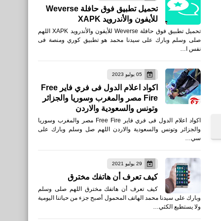
تحميل تطبيق فوق حافلة Weverse
الثالث
للأيفون والأندرويد XAPK
تحميل تطبيق فوق حافلة Weverse للأيفون والأندرويد XAPK اللهم
صلى وسلم وبارك على سيدنا محمد هو تطبيق كوري ومنصة فى
نفس ا…
مقالات
05 يوليو 2023
أغلى السيارات البريطانية
اكواد اعلام الدول فى فري فاير Free
Fire مصر والمغرب وسوريا والجزائر
الكلاسيكية التى تم بيعها الجزء
وتونس والسعودية والاردن
الثاني
اكواد اعلام الدول فى فري فاير Free Fire مصر والمغرب وسوريا
والجزائر وتونس والسعودية والاردن اللهم صل وسلم وبارك على
سي…
29 يوليو 2021
مقالات
كيف تعرف أن هاتفك مخترق
أغلى السيارات البريطانية
كيف تعرف أن هاتفك مخترق اللهم صلى وسلم
وبارك على سيدنا محمد الهاتف المحمول أصبح جزء من حياتنا اليومية
الكلاسيكية التى تم بيعها Rolls-
ولا يستطيع الكثي…
Royce الجزء الاول