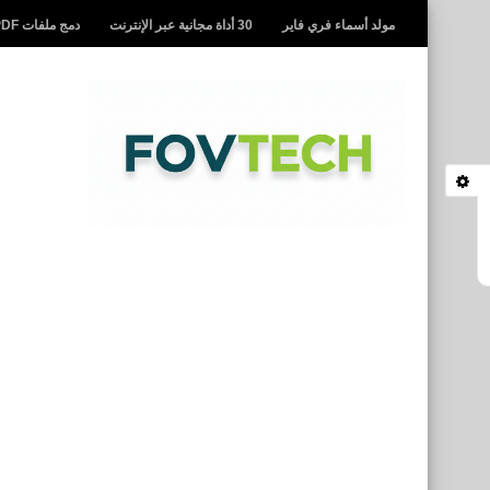
مولد أسماء فري فاير
30 أداة مجانية عبر الإنترنت
دمج ملفات PDF