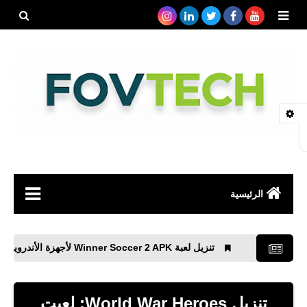
بحث هذه
المدونة
الإلكتروني
الرئيسية
صحة
تنزيل لعبة Winner Soccer 2 APK لأجهزة الأندرويد
تنزيل لعبة 
رياضة
مواقع
تنزيل World War Heroes: لعبت