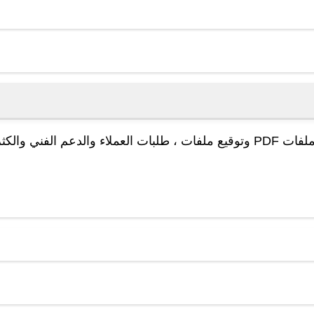
أكثر من 330 مليون مستخدم أدوات تحرير وتحويل ملفات PDF وتوقيع ملفات ، طلبات العملاء والدعم الفني والكث