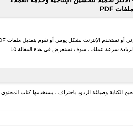
أفضل إضافات Google Chrome الأكثر تحميلًا لتحسين الإنتاجية وخدمة العملاء
لفات PDF
أذا كنت تعمل فى خدمة العملاء أو لديك متجر إلكتروني أو ت
توفر لك إضافات جوجل العديد من الخيارات الممتاز لزيادة سرعة عملك ، سوف نستعرض فى هذة المقالة 10
ز لتصحيح الكتابة وصياغة الردود باحتراف ، يستخدمها كتاب المحتوى ،