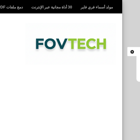
مولد أسماء فري فاير
30 أداة مجانية عبر الإنترنت
دمج ملفات PDF