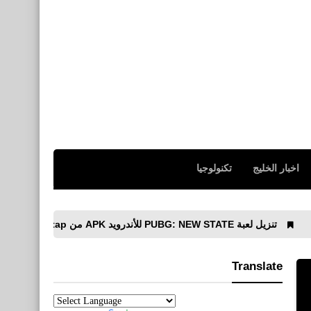
اخبار الخليج
تكنولوجيا
 للأندرويد APK من taptap
برنامج تثبيت التطبيقا
Translate