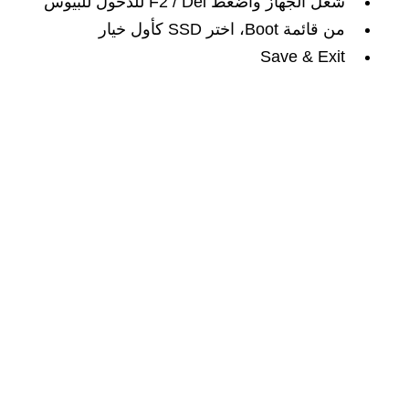
شغل الجهاز واضغط F2 / Del للدخول للبيوس
من قائمة Boot، اختر SSD كأول خيار
Save & Exit