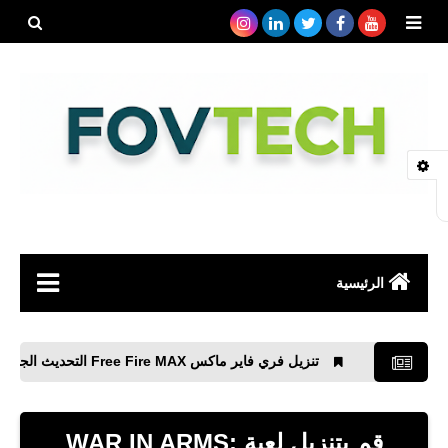
بحث هذه
المدونة
الإلكتروني
الرئيسية
صحة
تنزيل فري فاير ماكس Free Fire MAX التحديث الجديد 2.104.1 APK
رياضة
مواقع
قم بتنزيل لعبة WAR IN ARMS: