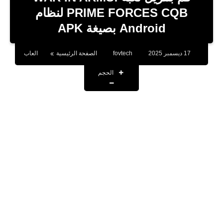
بلوجر
PRIME FORCES CQB لنظام
Android بصيغة APK
اخبار
العاب
17 ديسمبر 2025
fovtech
الصفحة الرئيسية
العاب
برامج كمبيوتر
الحجم
مقالات
تطبيقات
الذكاء الاصطناعي
اخبار الخليج
تكنولوجيا