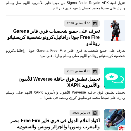
تنزيل لعبة Sigma Battle Royale APK من ميديا فاير للأندرويد اللهم صل وسلم
وبارك على سيدنا محمد تحميل شبيهه فري فاير الج…
06 أغسطس 2020
تعرف على جميع شخصيات فري فاير Garena
Free Fire جوتا ،رافائيل،كرونو شخصية كريستيانو
رونالدو
تعرف على جميع شخصيات فري فاير Garena Free Fire جوتا ،رافائيل،كرونو
شخصية كريستيانو رونالدو اللهم صلى وسلم وبارك على سيد…
02 أغسطس 2021
تحميل تطبيق فوق حافلة Weverse للأيفون
والأندرويد XAPK
تحميل تطبيق فوق حافلة Weverse للأيفون والأندرويد XAPK اللهم صلى وسلم
وبارك على سيدنا محمد هو تطبيق كوري ومنصة فى نفس ا…
05 يوليو 2023
اكواد اعلام الدول فى فري فاير Free Fire مصر
والمغرب وسوريا والجزائر وتونس والسعودية