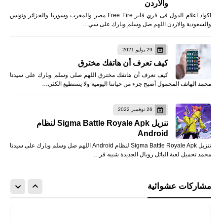
والاردن
اكواد اعلام الدول فى فري فاير Free Fire مصر والمغرب وسوريا والجزائر وتونس
والسعودية والاردن اللهم صل وسلم وبارك على سي…
29 يوليو 2021
كيف تعرف أن هاتفك مخترق
كيف تعرف أن هاتفك مخترق اللهم صلى وسلم وبارك على سيدنا
محمد الهاتف المحمول أصبح جزء من حياتنا اليومية ولا يستطيع الكثي…
26 نوفمبر 2022
تنزيل Sigma Battle Royale Apk لنظام
Android
تنزيل Sigma Battle Royale Apk لنظام Android اللهم صل وسلم وبارك على سيدنا
محمد تحميل لعبة الباتل رويال الجديدة شبيه فر…
مشاركات عشوائية