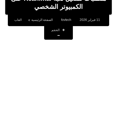
بلوجر
الكمبيوتر الشخصي
اخبار
11 فبراير 2026
fovtech
الصفحة الرئيسية
العاب
العاب
الحجم
برامج كمبيوتر
مقالات
تطبيقات
الذكاء الاصطناعي
اخبار الخليج
تكنولوجيا