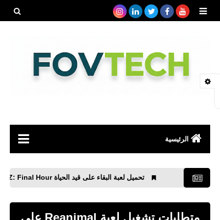
بحث هذه
المدونة
الإلكتروني
الرئيسية
صحة
تحميل لعبة البقاء على قيد الحياة ZOZ: Final Hour الجديدة
رياضة
مواقع
متطلبات تشغيل لعبة Reanimal على