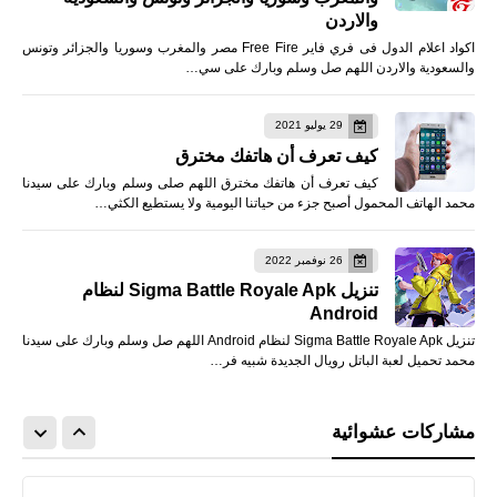
والاردن
اكواد اعلام الدول فى فري فاير Free Fire مصر والمغرب وسوريا والجزائر وتونس
والسعودية والاردن اللهم صل وسلم وبارك على سي…
29 يوليو 2021
كيف تعرف أن هاتفك مخترق
كيف تعرف أن هاتفك مخترق اللهم صلى وسلم وبارك على سيدنا
محمد الهاتف المحمول أصبح جزء من حياتنا اليومية ولا يستطيع الكثي…
26 نوفمبر 2022
تنزيل Sigma Battle Royale Apk لنظام
Android
تنزيل Sigma Battle Royale Apk لنظام Android اللهم صل وسلم وبارك على سيدنا
محمد تحميل لعبة الباتل رويال الجديدة شبيه فر…
مشاركات عشوائية