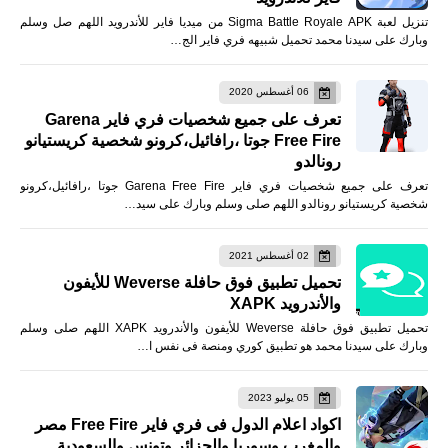
تنزيل لعبة Sigma Battle Royale APK من ميديا فاير للأندرويد اللهم صل وسلم
وبارك على سيدنا محمد تحميل شبيهه فري فاير الج…
06 أغسطس 2020
تعرف على جميع شخصيات فري فاير Garena
Free Fire جوتا ،رافائيل،كرونو شخصية كريستيانو
رونالدو
تعرف على جميع شخصيات فري فاير Garena Free Fire جوتا ،رافائيل،كرونو
شخصية كريستيانو رونالدو اللهم صلى وسلم وبارك على سيد…
02 أغسطس 2021
تحميل تطبيق فوق حافلة Weverse للأيفون
والأندرويد XAPK
تحميل تطبيق فوق حافلة Weverse للأيفون والأندرويد XAPK اللهم صلى وسلم
وبارك على سيدنا محمد هو تطبيق كوري ومنصة فى نفس ا…
05 يوليو 2023
اكواد اعلام الدول فى فري فاير Free Fire مصر
والمغرب وسوريا والجزائر وتونس والسعودية