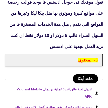
قبول موقعك فى جوجل ادسنس فا يوجد قوالب رخيصة
على مواقع كبيرة وموثوق بها مثل بيكا ليكا وغيرها من
المواقع التى تقدم , مثل هذة الخدمات المصغرة فا من
السهل الشراء قالب 5 دولار او 10 دولار فقط ان كنت
تريد العمل بجدية على ادسنس
3- المحتوي
شاهد أيضًا
تنزيل لعبة فالورانت: عملية برايمال Valorant Mobile
APK
روبرت ليفاندوفسكي يفوز بجائزة أفضل لاعب في العالم