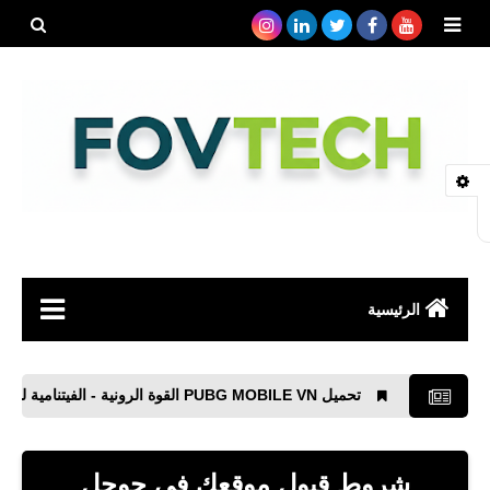
بحث هذه
المدونة
الإلكتروني
الرئيسية
صحة
تحميل PUBG MOBILE VN القوة الرونية - الفيتنامية للأيفون والأندرويد XAPK
رياضة
مواقع
شروط قبول موقعك فى جوجل