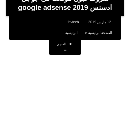
بلوجر
ادسنس 2019 google adsense
اخبار
12 مارس 2019
fovtech
العاب
الصفحة الرئيسية
الرئيسية
برامج كمبيوتر
الحجم
مقالات
تطبيقات
الذكاء الاصطناعي
اخبار الخليج
تكنولوجيا