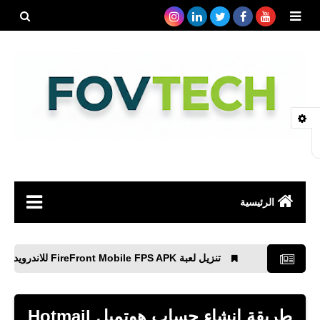
بحث هذه
المدونة
الإلكتروني
الرئيسية
صحة
تنزيل لعبة FireFront Mobile FPS APK للاندرويد
محمد ص
رياضة
مواقع
طريقة انشاء حساب هوتميل Hotmail