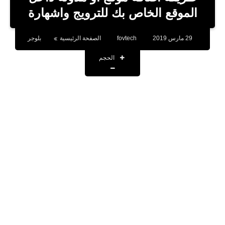
بلوجر
الموقع الخاص بك للترويج واشهارة
اخبار
29 مارس 2019
fovtech
الصفحة الرئيسية
بلوجر
العاب
الحجم
برامج كمبيوتر
مقالات
تطبيقات
الذكاء الاصطناعي
اخبار الخليج
تكنولوجيا