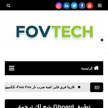
بحث هذه
المدونة
الإلكتروني
الرئيسية
صحة
قارينا فري فاير: لعبة ضرب نار Free Fire- للكمبيوتر والأيفون والأندرويد XAPK
رياضة
مواقع
تطبيق Gboard يتيح لك ترجمة