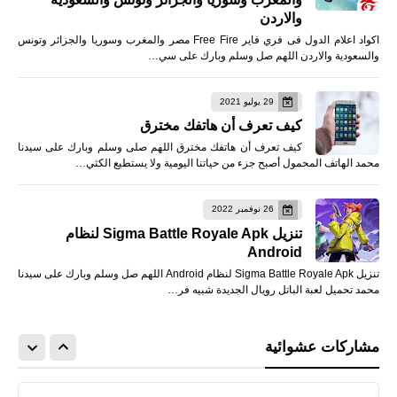
والاردن
اكواد اعلام الدول فى فري فاير Free Fire مصر والمغرب وسوريا والجزائر وتونس
والسعودية والاردن اللهم صل وسلم وبارك على سي…
29 يوليو 2021
كيف تعرف أن هاتفك مخترق
كيف تعرف أن هاتفك مخترق اللهم صلى وسلم وبارك على سيدنا
محمد الهاتف المحمول أصبح جزء من حياتنا اليومية ولا يستطيع الكثي…
26 نوفمبر 2022
تنزيل Sigma Battle Royale Apk لنظام
Android
تنزيل Sigma Battle Royale Apk لنظام Android اللهم صل وسلم وبارك على سيدنا
محمد تحميل لعبة الباتل رويال الجديدة شبيه فر…
مشاركات عشوائية