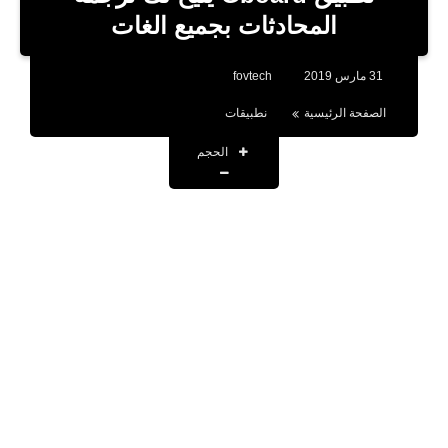
بلوجر
المحادثات بجميع الغات
اخبار
31 مارس 2019
fovtech
العاب
الصفحة الرئيسية
نطبيقات
برامج كمبيوتر
الحجم
مقالات
تطبيقات
الذكاء الاصطناعي
اخبار الخليج
تكنولوجيا