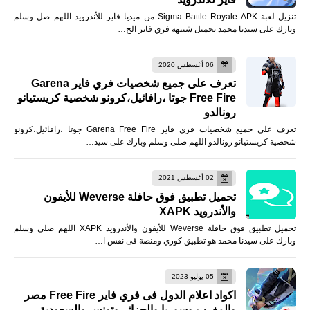
تنزيل لعبة Sigma Battle Royale APK من ميديا فاير للأندرويد اللهم صل وسلم
وبارك على سيدنا محمد تحميل شبيهه فري فاير الج…
06 أغسطس 2020
تعرف على جميع شخصيات فري فاير Garena
Free Fire جوتا ،رافائيل،كرونو شخصية كريستيانو
رونالدو
تعرف على جميع شخصيات فري فاير Garena Free Fire جوتا ،رافائيل،كرونو
شخصية كريستيانو رونالدو اللهم صلى وسلم وبارك على سيد…
02 أغسطس 2021
تحميل تطبيق فوق حافلة Weverse للأيفون
والأندرويد XAPK
تحميل تطبيق فوق حافلة Weverse للأيفون والأندرويد XAPK اللهم صلى وسلم
وبارك على سيدنا محمد هو تطبيق كوري ومنصة فى نفس ا…
05 يوليو 2023
اكواد اعلام الدول فى فري فاير Free Fire مصر
والمغرب وسوريا والجزائر وتونس والسعودية