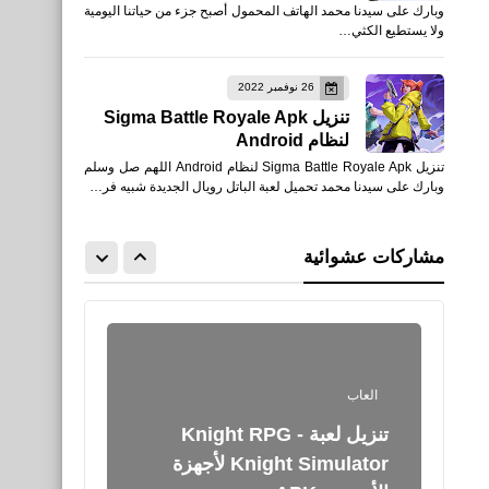
وبارك على سيدنا محمد الهاتف المحمول أصبح جزء من حياتنا اليومية
of Combat للأيفون والأندرويد
ولا يستطيع الكثي…
APK
26 نوفمبر 2022
تنزيل Sigma Battle Royale Apk
لنظام Android
تنزيل Sigma Battle Royale Apk لنظام Android اللهم صل وسلم
وبارك على سيدنا محمد تحميل لعبة الباتل رويال الجديدة شبيه فر…
رياضة
يورغن كلوب يعلن رحيله عن
مشاركات عشوائية
ليفربول نهاية الموسم الحالى
العاب
تنزيل لعبة Knight RPG -
Knight Simulator لأجهزة