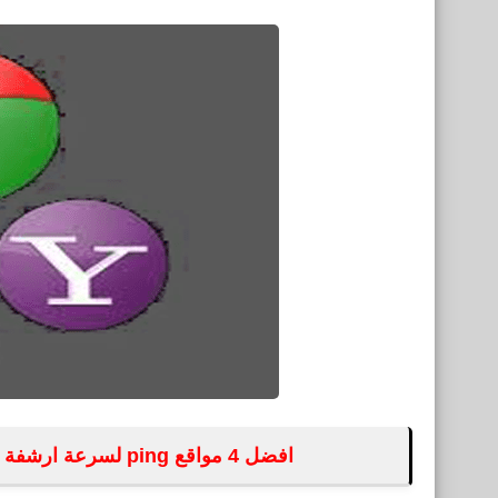
افضل 4 مواقع ping لسرعة ارشفة المدونة وظهور المواضيع فى جميع محركات البحث