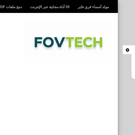
مولد أسماء فري فاير
30 أداة مجانية عبر الإنترنت
دمج ملفات PDF