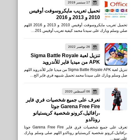
17 سبتمبر 2019
تحميل تعريب مايكروسوفت أوفيس
2010 و 2013 و 2016
رياضة
تحميل تعريب مايكروسوفت أوفيس 2010 و 2013 و 2016 اللهم
يورغن كلوب يعلن رحيله عن
صلي وسلم وبارك على سيدنا محمد كيفية تعريب أوفيس 201…
ليفربول نهاية الموسم الحالى
26 نوفمبر 2022
تنزيل لعبة Sigma Battle Royale
APK من ميديا فاير للأندرويد
تنزيل لعبة Sigma Battle Royale APK من ميديا فاير للأندرويد اللهم
العاب
صل وسلم وبارك على سيدنا محمد تحميل شبيهه فري فاير الج…
تنزيل لعبة Knight RPG -
Knight Simulator لأجهزة
06 أغسطس 2020
تعرف على جميع شخصيات فري فاير
الأندرويد APK
Garena Free Fire جوتا
،رافائيل،كرونو شخصية كريستيانو
رونالدو
تعرف على جميع شخصيات فري فاير Garena Free Fire جوتا
،رافائيل،كرونو شخصية كريستيانو رونالدو اللهم صلى وسلم وبارك
على سيد…