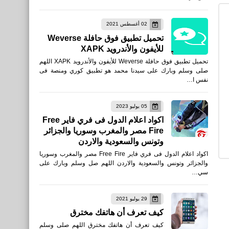
صحة
02 أغسطس 2021
5 فواكه جافة غنية بفيتامين
تحميل تطبيق فوق حافلة Weverse
"D" مفيدة في الشتاء
للأيفون والأندرويد XAPK
تحميل تطبيق فوق حافلة Weverse للأيفون والأندرويد XAPK اللهم
صلى وسلم وبارك على سيدنا محمد هو تطبيق كوري ومنصة فى
نفس ا…
05 يوليو 2023
العاب
اكواد اعلام الدول فى فري فاير Free
Fire مصر والمغرب وسوريا والجزائر
تنزيل لعبة توتال فوتبول - لعبة
وتونس والسعودية والاردن
كرة القدم
اكواد اعلام الدول فى فري فاير Free Fire مصر والمغرب وسوريا
والجزائر وتونس والسعودية والاردن اللهم صل وسلم وبارك على
سي…
29 يوليو 2021
العاب
كيف تعرف أن هاتفك مخترق
تحميل Devil May Cry: Peak
كيف تعرف أن هاتفك مخترق اللهم صلى وسلم