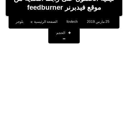
بلوجر
موقع فيدبرنر feedburner
اخبار
25 مارس 2019
fovtech
الصفحة الرئيسية
بلوجر
العاب
الحجم
برامج كمبيوتر
مقالات
تطبيقات
الذكاء الاصطناعي
اخبار الخليج
تكنولوجيا