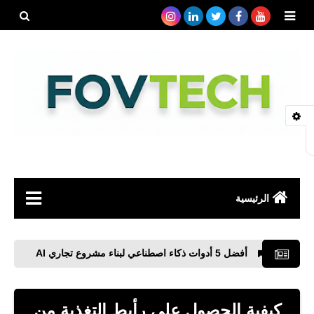
بحث هذه
المدونة
الإلكتروني
الرئيسية
صحة
أفضل 5 أدوات ذكاء اصطناعي لبناء مشروع تجاري AI
كيف تنتقل
رياضة
مواقع
كيفية الحصول على رأبط التغذية من