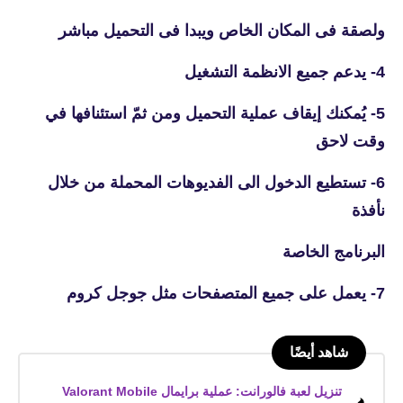
ولصقة فى المكان الخاص ويبدا فى التحميل مباشر
4- يدعم جميع الانظمة التشغيل
5- يُمكنك إيقاف عملية التحميل ومن ثمّ استئنافها في
وقت لاحق
6- تستطيع الدخول الى الفديوهات المحملة من خلال
نأفذة
البرنامج الخاصة
7- يعمل على جميع المتصفحات مثل جوجل كروم
شاهد أيضًا
تنزيل لعبة فالورانت: عملية برايمال Valorant Mobile