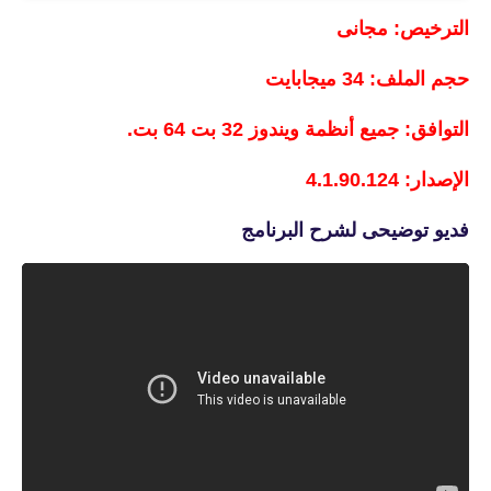
الترخيص: مجانى
حجم الملف: 34 ميجابايت
التوافق: جميع أنظمة ويندوز 32 بت 64 بت.
الإصدار: 4.1.90.124
فديو توضيحى لشرح البرنامج