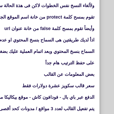
ولألغاء النسخ نفس الخطوات لاكن فى هذة الحالة 
تقوم بمسح كلمة
protect من خانة اسم الموقع الجديد
وأيضأ تقوم بمسح كلمة
false من
خانة عنوان url
اذأ لديك طريقتين هى السماح بنسخ المحتوي او عدم
السماح بنسخ المحتوي وبعد اتمام العملية عليك بض
على حفظ الترتيب هام جدأ
بعض المعلومات عن القالب
سعر قالب سكويز عشرة دولارات فقط
الدفع عبر باي بال - فودافون كاش - موقع بيكاليكا
يتم تفعيل القالب لعدد 3 مواقع / مدونات كحد أقصى