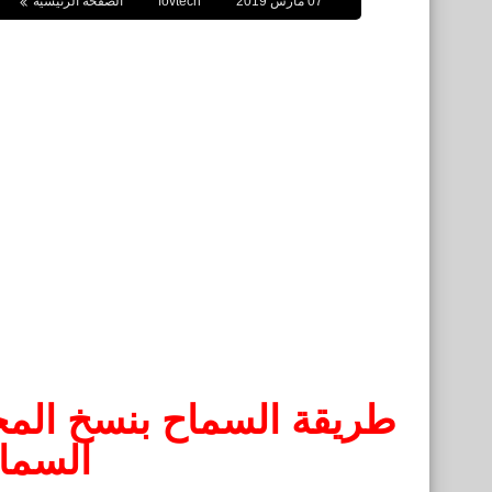
07 مارس 2019
fovtech
الصفحة الرئيسية
طريقة السماح بنسخ المح
السماح eze