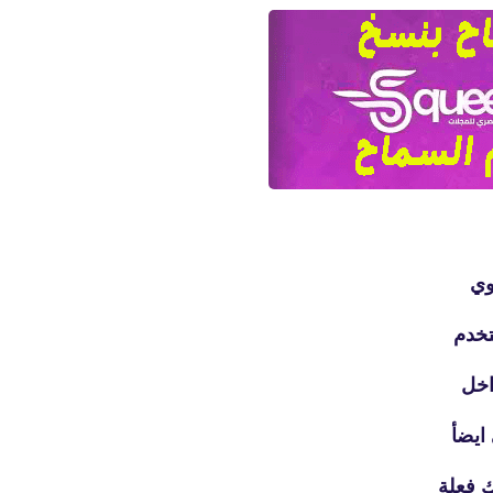
وي
تخدم
اخل
ايضأ
ك فعلة