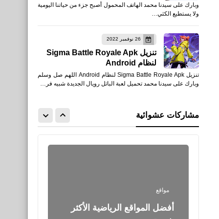
وبارك على سيدنا محمد الهاتف المحمول أصبح جزء من حياتنا اليومية
عشرة من الدوري الإنجليزي
ولا يستطيع الكثي…
2019/2020
26 نوفمبر 2022
تنزيل Sigma Battle Royale Apk
لنظام Android
تنزيل Sigma Battle Royale Apk لنظام Android اللهم صل وسلم
وبارك على سيدنا محمد تحميل لعبة الباتل رويال الجديدة شبيه فر…
....
كيفية تشغيل الآيفون على
مشاركات عشوائية
التلفزيون
مواقع
أفضل المواقع الرياضية الأكثر