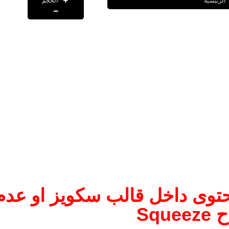
الحجم
الرئيسية
توى داخل قالب سكويز او عدم
Sque