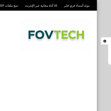
مولد أسماء فري فاير
30 أداة مجانية عبر الإنترنت
دمج ملفات PDF