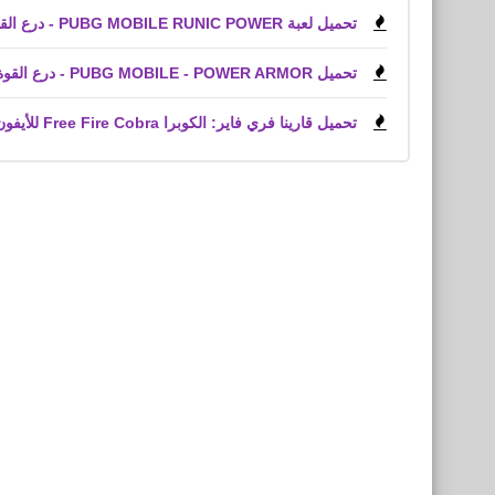
تحميل لعبة PUBG MOBILE RUNIC POWER - درع القوة للأيفون iPhone
تحميل PUBG MOBILE - POWER ARMOR - درع القوة للأندرويد التحديث الجديد
تحميل قارينا فري فاير: الكوبرا Free Fire Cobra للأيفون iPhone,‏ iPad