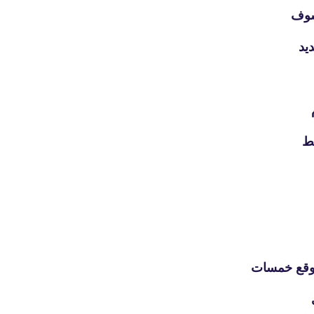
سوف
02 نوفمبر 2019
غط
fovtech
02 نوفمبر 2019
 موقع خمسات