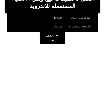
بلوجر
المستعملة للاندرويد
اخبار
12 نوفمبر 2019
fovtech
العاب
الصفحة الرئيسية
نطبيقات
برامج كمبيوتر
الحجم
مقالات
تطبيقات
الذكاء الاصطناعي
اخبار الخليج
تكنولوجيا