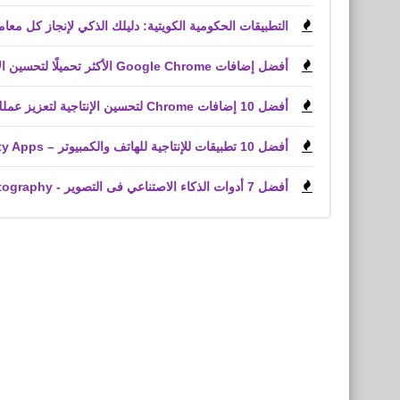
التطبيقات الحكومية الكويتية: دليلك الذكي لإنجاز كل معاملاتك من الهات
أفضل إضافات Google Chrome الأكثر تحميلًا لتحسين الإنتاجية وخدمة العملاء وملفات PDF
أفضل 10 إضافات Chrome لتحسين الإنتاجية لتعزيز عملك
أفضل 10 تطبيقات للإنتاجية للهاتف والكمبيوتر – Top Productivity Apps
أفضل 7 أدوات الذكاء الاصتناعي فى التصوير - The 7 best AI tools for photography