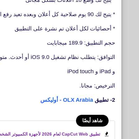
* يتيح لك وضع 10 أعلانات بشكل مجانى
* يتيح لك 90 يوم صلاحية كل أعلان وبعده تعيد رفع الأعلان
* أحصائيات لكل أعلان تم نشرة على التطبيق
حجم التطبيق: 189.9 ميجابايت
التوافق: يتطلب نظام تشغيل iOS 9.0 أو أحدث. متوافق مع iPhone
و iPad و iPod touch
الترخيص: مجانا.
2- تطبيق
OLX Arabia - أوليكس
شاهد أيضًا
تطبيق CapCut Web لعام 2026 لأجهزة الكمبيوتر الشخصية، والويب، وأجهزة iPhone، وأجهزة Android