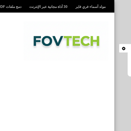
مولد أسماء فري فاير
30 أداة مجانية عبر الإنترنت
دمج ملفات PDF