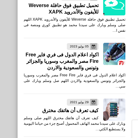
تحميل تطبيق فوق حافلة Weverse
السعودي للأندرويد
للأيفون والأندرويد XAPK
تحميل تطبيق فوق حافلة Weverse للأيفون والأندرويد XAPK اللهم
صلى وسلم وبارك على سيدنا محمد هو تطبيق كوري ومنصة فى
نفس ا…
05 يوليو 2023
نطبيقات
اكواد اعلام الدول فى فري فاير Free
Fire مصر والمغرب وسوريا والجزائر
تحميل تطبيق حساب المواطن
وتونس والسعودية والاردن
iPhone و iPad أحدث أصدار
اكواد اعلام الدول فى فري فاير Free Fire مصر والمغرب وسوريا
والجزائر وتونس والسعودية والاردن اللهم صل وسلم وبارك على
سي…
29 يوليو 2021
كيف تعرف أن هاتفك مخترق
العاب
كيف تعرف أن هاتفك مخترق اللهم صلى وسلم
وبارك على سيدنا محمد الهاتف المحمول أصبح جزء من حياتنا اليومية
ولا يستطيع الكثي…
للأندرويد APK أحدث أصدار