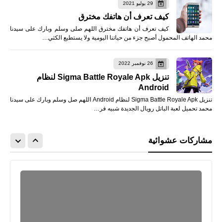
29 يوليو 2021
كيف تعرف أن هاتفك مخترق
كيف تعرف أن هاتفك مخترق اللهم صلى وسلم وبارك على سيدنا
محمد الهاتف المحمول أصبح جزء من حياتنا اليومية ولا يستطيع الكثي…
26 نوفمبر 2022
تنزيل Sigma Battle Royale Apk لنظام
Android
تنزيل Sigma Battle Royale Apk لنظام Android اللهم صل وسلم وبارك على سيدنا
محمد تحميل لعبة الباتل رويال الجديدة شبيه فر…
مشاركات عشوائية