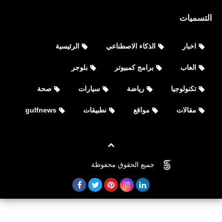
التسميات
اخبار
الذكاء الاصطناعي
الرئيسية
العاب
العاب
برامج كمبيوتر
بلوجر
تحميل لعبة CarX Street للاندرويد APK
تكنولوجيا
رياضة
سيارات
صحة
والأيفون
مقالات
مواقع
نطبيقات
gulfnews
جميع الحقوق محفوظة
©
FOVTECH