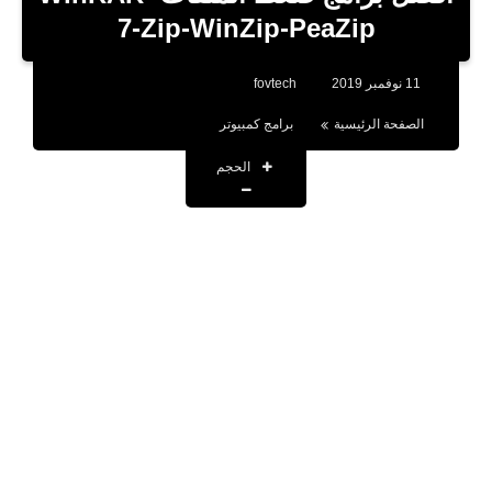
بلوجر
7-Zip-WinZip-PeaZip
اخبار
11 نوفمبر 2019
fovtech
العاب
الصفحة الرئيسية
برامج كمبيوتر
برامج كمبيوتر
الحجم
مقالات
تطبيقات
الذكاء الاصطناعي
اخبار الخليج
تكنولوجيا