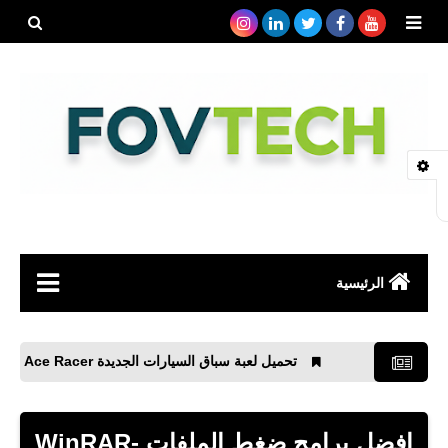
بحث هذه
المدونة
الإلكتروني
الرئيسية
صحة
تحميل لعبة سباق السيارات الجديدة Ace Racer ايس رايدر
رياضة
مواقع
افضل برامج ضغط الملفات WinRAR-